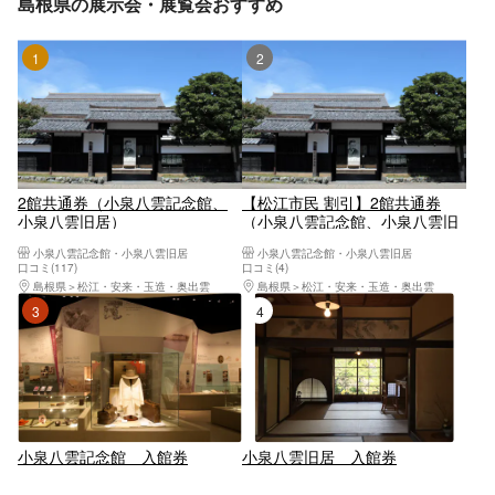
島根県の展示会・展覧会おすすめ
1位
2位
2館共通券（小泉八雲記念館、
【松江市民 割引】2館共通券
小泉八雲旧居）
（小泉八雲記念館、小泉八雲旧
居）
小泉八雲記念館・小泉八雲旧居
小泉八雲記念館・小泉八雲旧居
口コミ(117)
口コミ(4)
島根県
松江・安来・玉造・奥出雲
島根県
松江・安来・玉造・奥出雲
3位
4位
小泉八雲記念館 入館券
小泉八雲旧居 入館券