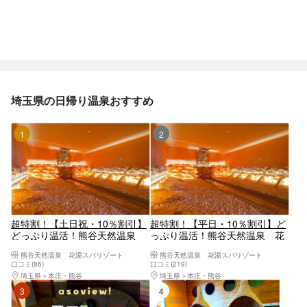
埼玉県の日帰り温泉おすすめ
1位
2位
超特割！【土日祝・10％割引】
超特割！【平日・10％割引】ど
どっぷり温活！熊谷天然温泉
っぷり温活！熊谷天然温泉 花
花湯スパリゾート（入浴＋岩盤
湯スパリゾート（入浴＋岩盤浴
熊谷天然温泉 花湯スパリゾート
熊谷天然温泉 花湯スパリゾート
浴＋タオル）
＋タオル）
口コミ(86)
口コミ(219)
埼玉県
本庄・熊谷
埼玉県
本庄・熊谷
3位
4位