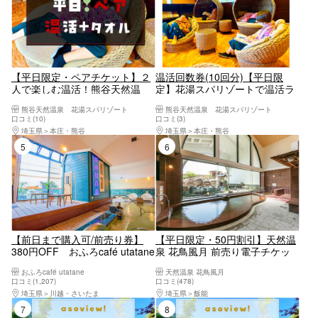
【平日限定・ペアチケット】２
温活回数券(10回分)【平日限
人で楽しむ温活！熊谷天然温
定】花湯スパリゾートで温活ラ
泉 花湯スパリゾート（入浴＋
イフ♡-♡回数券でお得な巣ごも
熊谷天然温泉 花湯スパリゾート
熊谷天然温泉 花湯スパリゾート
岩盤浴＋タオル）
りを♪（入浴＋岩盤浴＋タオ
口コミ(10)
口コミ(3)
ル）
埼玉県
本庄・熊谷
埼玉県
本庄・熊谷
5位
6位
【前日まで購入可/前売り券】
【平日限定・50円割引】天然温
380円OFF おふろcafé utatane
泉 花鳥風月 前売り電子チケッ
フリータイム入館券+タオル
ト（入浴料）
おふろcafé utatane
天然温泉 花鳥風月
口コミ(1,207)
口コミ(478)
埼玉県
川越・さいたま
埼玉県
飯能
7位
8位