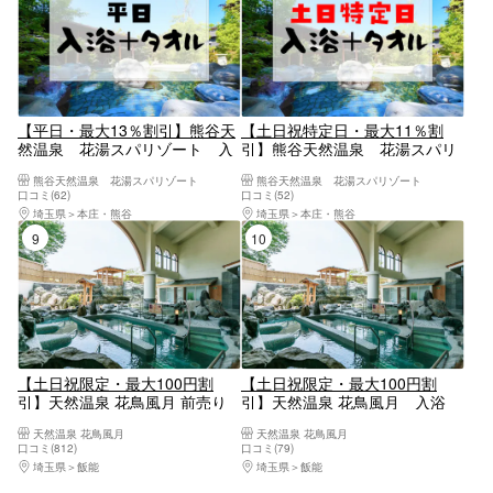
【平日・最大13％割引】熊谷天
【土日祝特定日・最大11％割
然温泉 花湯スパリゾート 入
引】熊谷天然温泉 花湯スパリ
浴チケット（入浴＋タオルセッ
ゾート 入浴チケット（入浴＋
熊谷天然温泉 花湯スパリゾート
熊谷天然温泉 花湯スパリゾート
ト）
タオルセット）
口コミ(62)
口コミ(52)
埼玉県
本庄・熊谷
埼玉県
本庄・熊谷
9位
10位
【土日祝限定・最大100円割
【土日祝限定・最大100円割
引】天然温泉 花鳥風月 前売り
引】天然温泉 花鳥風月 入浴
電子チケット（入浴料）
+レンタルタオルセット（※大人
天然温泉 花鳥風月
天然温泉 花鳥風月
のみタオル付）
口コミ(812)
口コミ(79)
埼玉県
飯能
埼玉県
飯能