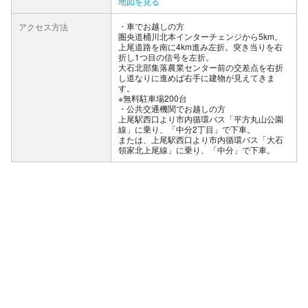
地図を見る
車でお越しの方
アクセス方法
圏央道桶川北本インターチェンジから5km。
上尾道路を南に4km進み左折。突き当りを右
折し1つ目の信号を左折。
大石北部集落農業センター前の交差点を右折
し道なりに進めば右手に建物が見えてきま
す。
※無料駐車場200台
公共交通機関でお越しの方
上尾駅西口より市内循環バス「平方丸山公園
線」に乗り、「中分2丁目」で下車。
または、上尾駅西口より市内循環バス「大石
領家北上尾線」に乗り、「中分」で下車。