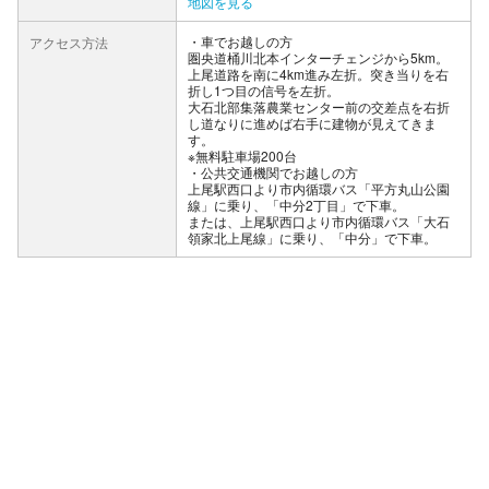
地図を見る
車でお越しの方
アクセス方法
圏央道桶川北本インターチェンジから5km。
上尾道路を南に4km進み左折。突き当りを右
折し1つ目の信号を左折。
大石北部集落農業センター前の交差点を右折
し道なりに進めば右手に建物が見えてきま
す。
※無料駐車場200台
公共交通機関でお越しの方
上尾駅西口より市内循環バス「平方丸山公園
線」に乗り、「中分2丁目」で下車。
または、上尾駅西口より市内循環バス「大石
領家北上尾線」に乗り、「中分」で下車。