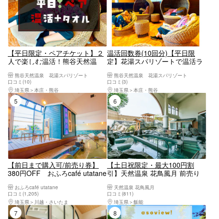
【平日限定・ペアチケット】２
温活回数券(10回分)【平日限
人で楽しむ温活！熊谷天然温
定】花湯スパリゾートで温活ラ
泉 花湯スパリゾート（入浴＋
イフ♡-♡回数券でお得な巣ごも
熊谷天然温泉 花湯スパリゾート
熊谷天然温泉 花湯スパリゾート
岩盤浴＋タオル）
りを♪（入浴＋岩盤浴＋タオ
口コミ(10)
口コミ(3)
ル）
埼玉県
本庄・熊谷
埼玉県
本庄・熊谷
5位
6位
【前日まで購入可/前売り券】
【土日祝限定・最大100円割
380円OFF おふろcafé utatane
引】天然温泉 花鳥風月 前売り
フリータイム入館券+タオル
電子チケット（入浴料）
おふろcafé utatane
天然温泉 花鳥風月
口コミ(1,205)
口コミ(811)
埼玉県
川越・さいたま
埼玉県
飯能
7位
8位