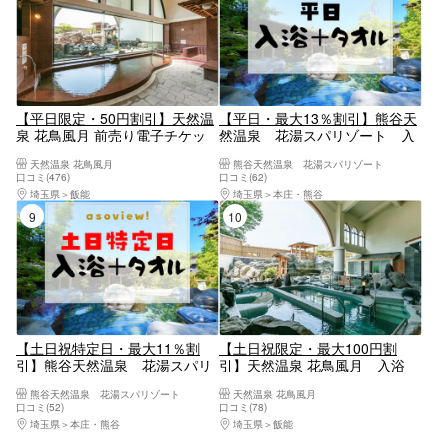
【平日限定・50円割引】天然温
【平日・最大13％割引】熊谷天
泉 花鳥風月 前売り電子チケッ
然温泉 花湯スパリゾート 入
ト（入浴料）
浴チケット（入浴＋タオルセッ
天然温泉 花鳥風月
熊谷天然温泉 花湯スパリゾート
ト）
口コミ(476)
口コミ(62)
埼玉県
飯能
埼玉県
本庄・熊谷
9位
10位
【土日祝特定日・最大11％割
【土日祝限定・最大100円割
引】熊谷天然温泉 花湯スパリ
引】天然温泉 花鳥風月 入浴
ゾート 入浴チケット（入浴＋
+レンタルタオルセット（※大人
熊谷天然温泉 花湯スパリゾート
天然温泉 花鳥風月
タオルセット）
のみタオル付）
口コミ(52)
口コミ(78)
埼玉県
本庄・熊谷
埼玉県
飯能