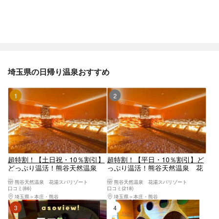
埼玉県の日帰り温泉おすすめ
1位
2位
超特割！【土日祝・10％割引】
超特割！【平日・10％割引】ど
どっぷり温活！熊谷天然温泉
っぷり温活！熊谷天然温泉 花
花湯スパリゾート（入浴＋岩盤
湯スパリゾート（入浴＋岩盤浴
熊谷天然温泉 花湯スパリゾート
熊谷天然温泉 花湯スパリゾート
浴＋タオル）
＋タオル）
口コミ(86)
口コミ(218)
埼玉県
本庄・熊谷
埼玉県
本庄・熊谷
3位
4位