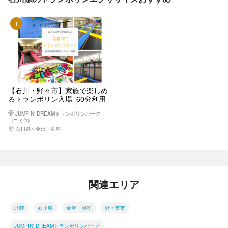
1位
【石川・野々市】家族で楽しめ
るトランポリン入場_60分利用
（土日祝／長期連休）※別途初
JUMPIN' DREAMトランポリンパーク
回入会金あり
口コミ(1)
石川県
金沢・羽咋
関連エリア
北陸
石川県
金沢・羽咋
野々市市
JUMPIN' DREAMトランポリンパーク