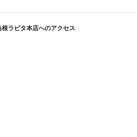
島根ラピタ本店へのアクセス
ズJA島根ラピタ本店
3-0001 島根県出雲市今市町87 ラピタ本店２F
見る
タ本店西側駐車場をご利用ください）
市駅」から徒歩16分 、 「電鉄出雲市駅」から徒歩16分