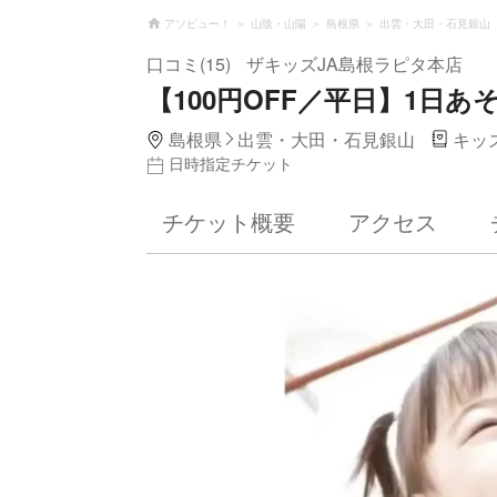
アソビュー！
山陰・山陽
島根県
出雲・大田・石見銀山
口コミ(15)
ザキッズJA島根ラピタ本店
【100円OFF／平日】1日
島根県
出雲・大田・石見銀山
キッ
日時指定チケット
チケット概要
アクセス