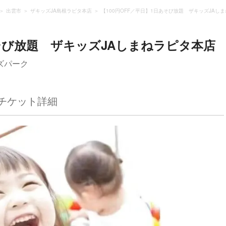
出雲市
ザキッズJA島根ラピタ本店
【100円OFF／平日】1日あそび放題 ザキッズJAし
あそび放題 ザキッズJAしまねラピタ本店
ズパーク
チケット詳細