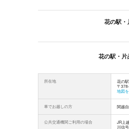
館内のお食事処も完備。名物「まいたけ」
花の駅・
お風呂上がりには、館内のお食事処でスタミナ補
ど、地元の美味しい味覚をご用意（※お食事代は
食後は、畳敷きの無料休憩スペースへ。ごろんと
「入浴・食事・休息」をワンストップで済ませら
さい。
花の駅・片
所在地
花の駅
〒37
地図を
車でお越しの方
関越自
公共交通機関ご利用の場合
JR上
川信号