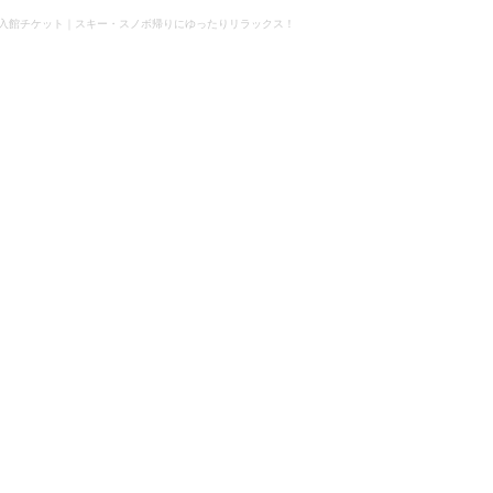
湯 入館チケット｜スキー・スノボ帰りにゆったりリラックス！