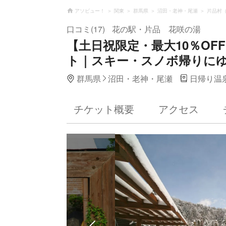
アソビュー！
関東
群馬県
沼田・老神・尾瀬
片品村
口コミ(17)
花の駅・片品 花咲の湯
【土日祝限定・最大10％OF
ト｜スキー・スノボ帰りに
群馬県
沼田・老神・尾瀬
日帰り温
チケット概要
アクセス