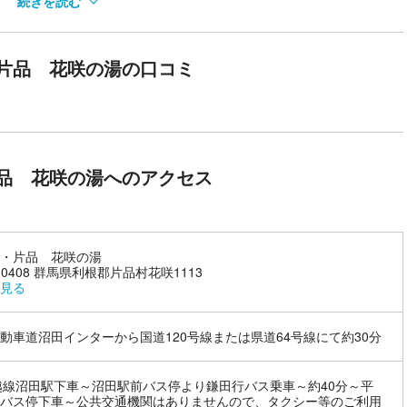
続きを読む
料理や無料休憩スペースで、お出かけのエネルギーをチャージ
片品 花咲の湯の口コミ
給をどうぞ。片品村特産の「まいたけ」料理や人気の生姜焼き定食な
別途となります）。
横になって仮眠もとれて、自由な時間をお過ごしいただけます。
れる花咲の湯を、お出かけの中継・リフレッシュ地点としてご活用くだ
品 花咲の湯へのアクセス
・片品 花咲の湯
8-0408 群馬県利根郡片品村花咲1113
見る
動車道沼田インターから国道120号線または県道64号線にて約30分
越線沼田駅下車～沼田駅前バス停より鎌田行バス乗車～約40分～平
バス停下車～公共交通機関はありませんので、タクシー等のご利用