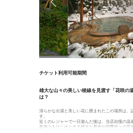
チケット利用可能期間
雄大な山々の美しい稜線を見渡す「花咲の
は？
清らかな出湯と美しい花に囲まれたこの場所は、
す。
近くのレジャーで一日遊んだ後は、当店自慢の温
皇海山をはじめとする雄大な景色や四季折々の花