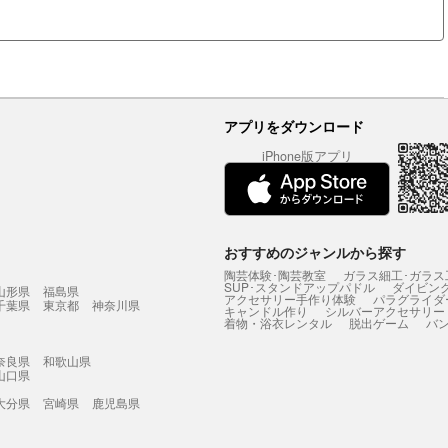
アプリをダウンロード
iPhone版アプリ
おすすめのジャンルから探す
陶芸体験･陶芸教室
ガラス細工･ガラス
SUP･スタンドアップパドル
ダイビン
山形県
福島県
アクセサリー手作り体験
パラグライダ
千葉県
東京都
神奈川県
キャンドル作り
シルバーアクセサリー
着物・浴衣レンタル
脱出ゲーム
バ
奈良県
和歌山県
山口県
大分県
宮崎県
鹿児島県