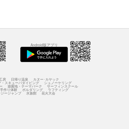
Android版アプリ
工房
日帰り温泉
カヌー･カヤック
グ・スキューバダイビング
シュノーケリング
ー
遊園地・テーマパーク
サーフィンスクール
 手作り体験
ボルダリング
ラフティング
ンジージャンプ
水族館
花火大会