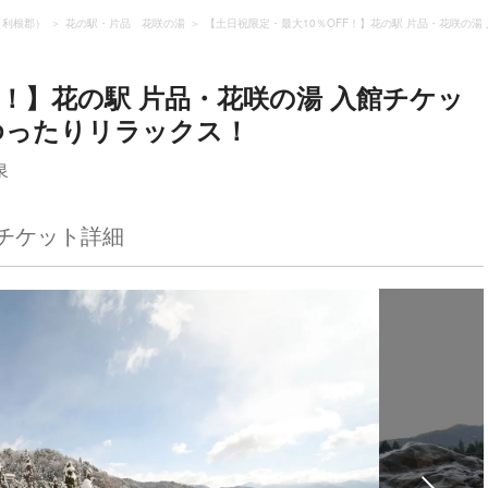
（利根郡）
花の駅・片品 花咲の湯
【土日祝限定・最大10％OFF！】花の駅 片品・花咲の
F！】花の駅 片品・花咲の湯 入館チケッ
ゆったりリラックス！
泉
チケット詳細