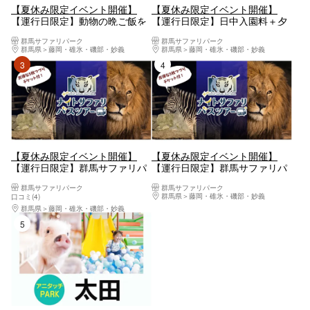
【夏休み限定イベント開催】
【夏休み限定イベント開催】
【運行日限定】動物の晩ご飯を
【運行日限定】日中入園料＋夕
巡るレアツアー「夕暮れサファ
暮れサファリ セットチケット
群馬サファリパーク
群馬サファリパーク
リバスツアー」
群馬県
藤岡・碓氷・磯部・妙義
群馬県
藤岡・碓氷・磯部・妙義
3位
4位
【夏休み限定イベント開催】
【夏休み限定イベント開催】
【運行日限定】群馬サファリパ
【運行日限定】群馬サファリパ
ーク ナイトサファリバスツア
ーク 日中入園料＋ナイトサフ
群馬サファリパーク
群馬サファリパーク
ー
ァリ セットチケット
群馬県
藤岡・碓氷・磯部・妙義
口コミ(4)
群馬県
藤岡・碓氷・磯部・妙義
5位