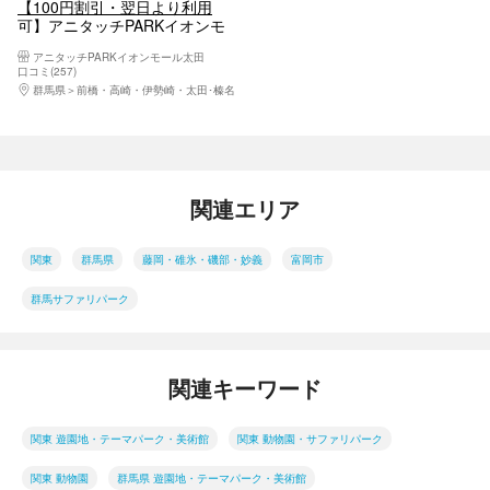
【100円割引・翌日より利用
可】アニタッチPARKイオンモ
ール太田 入場チケット
アニタッチPARKイオンモール太田
口コミ(257)
群馬県
前橋・高崎・伊勢崎・太田･榛名
関連エリア
関東
群馬県
藤岡・碓氷・磯部・妙義
富岡市
群馬サファリパーク
関連キーワード
関東 遊園地・テーマパーク・美術館
関東 動物園・サファリパーク
関東 動物園
群馬県 遊園地・テーマパーク・美術館