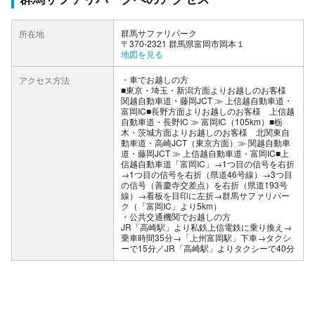
群馬サファリパーク
所在地
〒370-2321 群馬県富岡市岡本１
地図を見る
車でお越しの方
アクセス方法
■東京・埼玉・新潟方面よりお越しのお客様
関越自動車道・藤岡JCT ≫ 上信越自動車道・
富岡IC■長野方面よりお越しのお客様 上信越
自動車道・長野IC ≫ 富岡IC（105km）■栃
木・茨城方面よりお越しのお客様 北関東自
動車道・高崎JCT（東京方面）≫ 関越自動車
道・藤岡JCT ≫ 上信越自動車道・富岡IC■上
信越自動車道「富岡IC」→1つ目の信号を右折
→1つ目の信号を右折（県道46号線）→3つ目
の信号（善慶寺交差点）を右折（県道193号
線）→看板を目印に左折→群馬サファリパー
ク（「富岡IC」より5km）
公共交通機関でお越しの方
JR「高崎駅」より私鉄上信電鉄に乗り換え→
乗車時間35分→「上州富岡駅」下車→タクシ
ーで15分／JR「高崎駅」よりタクシーで40分