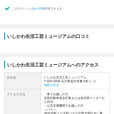
このチケットは
6か月間
利用できます
いしかわ生活工芸ミュージアムの口コミ
いしかわ生活工芸ミュージアムへのアクセス
いしかわ生活工芸ミュージアム
所在地
〒920-0936 石川県金沢市兼六町１−１
地図を見る
車でお越しの方
アクセス方法
北陸自動車道金沢東または金沢西インターか
ら30分。
公共交通機関でお越しの方
＜バス＞
JR金沢駅より北鉄バス小立野方面行きに乗