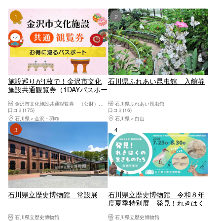
1位
2位
施設巡りが1枚で！金沢市文化
石川県ふれあい昆虫館 入館券
施設共通観覧券（1DAYパスポー
ト/3日間パスポート）
金沢市文化施設共通観覧券 （公財）金沢文化振興財団
石川県ふれあい昆虫館
口コミ(175)
口コミ(16)
石川県
金沢・羽咋
石川県
白山
3位
4位
石川県立歴史博物館 常設展
石川県立歴史博物館 令和８年
度夏季特別展 発見！れきはく
の生きものたち
石川県立歴史博物館
石川県立歴史博物館