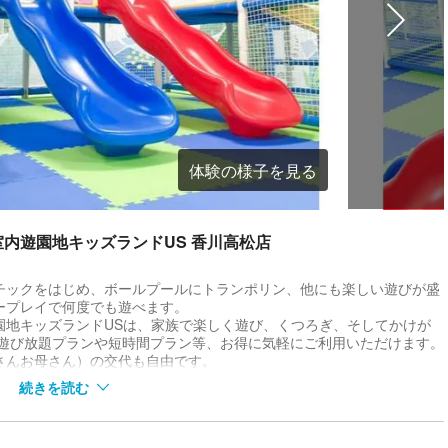
体験の様子を見る
内遊園地キッズランドUS 香川高松店
チックをはじめ、ボールプールにトランポリン、他にも楽しい遊びが盛
ープレイで何度でも遊べます。
園地キッズランドUSは、家族で楽しく遊び、くつろぎ、そしてかけが
 遊び放題プランや短時間プラン等、お得に気軽にご利用いただけます。
さんお母さん）の交代も自由です。
気を気にせずゆっくり遊べる全天候型屋内遊園地。幼児、小学生のお子
続きを読む
クです。
ています。