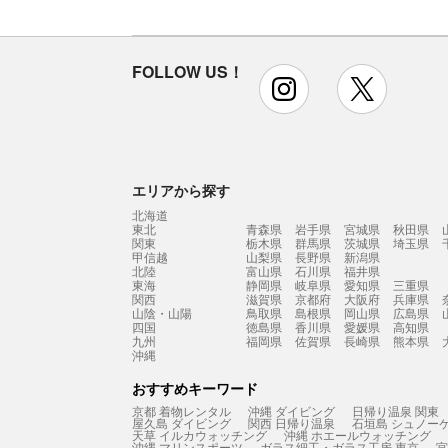
FOLLOW US！
instagram
x
エリアから探す
北海道
東北
青森県
岩手県
宮城県
秋田県
関東
栃木県
群馬県
茨城県
埼玉県
甲信越
山梨県
長野県
新潟県
北陸
富山県
石川県
福井県
東海
静岡県
岐阜県
愛知県
三重県
関西
滋賀県
京都府
大阪府
兵庫県
山陰・山陽
鳥取県
島根県
岡山県
広島県
四国
徳島県
香川県
愛媛県
高知県
九州
福岡県
佐賀県
長崎県
熊本県
沖縄
おすすめキーワード
京都 着物レンタル
沖縄 ダイビング
日帰り温泉 関東
屋久島 ダイビング
関西 日帰り温泉
石垣島 シュノー
天草 イルカウォッチング
沖縄 ホエールウォッチング
沖縄 マリンスポーツ
ガラス細工・ガラス工房 東京
宮