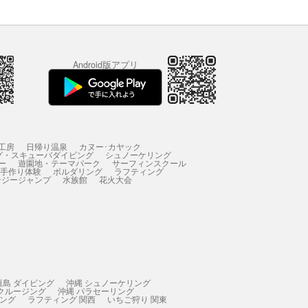
Android版アプリ
工房
日帰り温泉
カヌー･カヤック
グ・スキューバダイビング
シュノーケリング
ー
遊園地・テーマパーク
サーフィンスクール
 手作り体験
ボルダリング
ラフティング
ンジージャンプ
水族館
花火大会
垣島 ダイビング
沖縄 シュノーケリング
 クルージング
沖縄 パラセーリング
ィング
ラフティング 関西
いちご狩り 関東