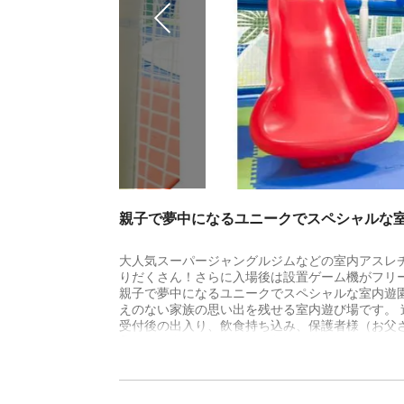
親子で夢中になるユニークでスペシャルな室
大人気スーパージャングルジムなどの室内アスレ
りだくさん！さらに入場後は設置ゲーム機がフリ
親子で夢中になるユニークでスペシャルな室内遊
えのない家族の思い出を残せる室内遊び場です。
受付後の出入り、飲食持ち込み、保護者様（お父
暑い日も寒い日も雨の日も花粉が辛い時期でも天
様もパパもママも家族みんなで楽しいキッズパー
※タイトルの100円OFFはお子様の料金を適用し