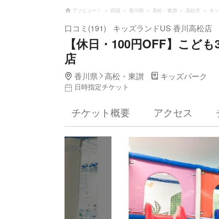
アソビュー！
四国
香川県
高松・東讃
高松市
キッ
口コミ(191)
キッズランドUS 香川高松店
【休日・100円OFF】こども
店
香川県
高松・東讃
キッズパーク
日時指定チケット
チケット概要
アクセス