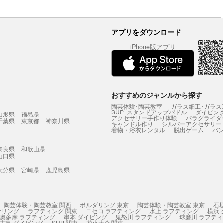
アプリをダウンロード
iPhone版アプリ
おすすめのジャンルから探す
陶芸体験･陶芸教室
ガラス細工･ガラス
SUP･スタンドアップパドル
ダイビン
山形県
福島県
アクセサリー手作り体験
パラグライダ
千葉県
東京都
神奈川県
キャンドル作り
シルバーアクセサリー
着物・浴衣レンタル
脱出ゲーム
バ
奈良県
和歌山県
山口県
大分県
宮崎県
鹿児島県
陶芸体験・陶芸教室 関西
ボルダリング 東京
陶芸体験・陶芸教室 東京
石
ケリング
ラフティング 関東
ニセコ ラフティング
水上 ラフティング
横浜
奥多摩 ラフティング
串本 ダイビング
鬼怒川 ラフティング
球磨川 ラフテ
古島 ダイビング
SUP 関東
花火大会 関東