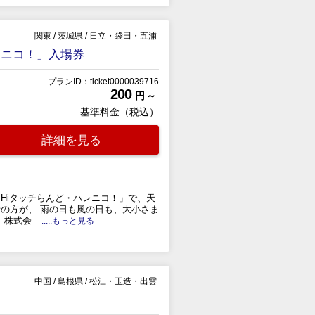
関東
/
茨城県
/
日立・袋田・五浦
レニコ！」入場券
プランID：ticket0000039716
200
円 ～
基準料金（税込）
詳細を見る
Hiタッチらんど・ハレニコ！」で、天
者の方が、 雨の日も風の日も、大小さま
、株式会
.....もっと見る
中国
/
島根県
/
松江・玉造・出雲