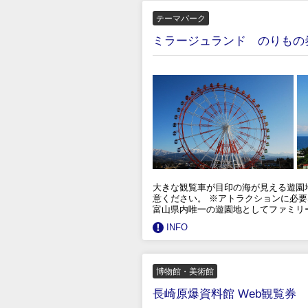
テーマパーク
ミラージュランド のりもの
大きな観覧車が目印の海が見える遊園
意ください。 ※アトラクションに必要な枚数は *
富山県内唯一の遊園地としてファミリ
INFO
博物館・美術館
長崎原爆資料館 Web観覧券