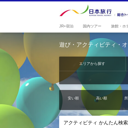
JR+
宿泊
国内
ツアー
旅館・
ホ
遊び・アクティビティ・オ
エリアから探す
安い順
高い順
所
アクティビティ かんたん検索