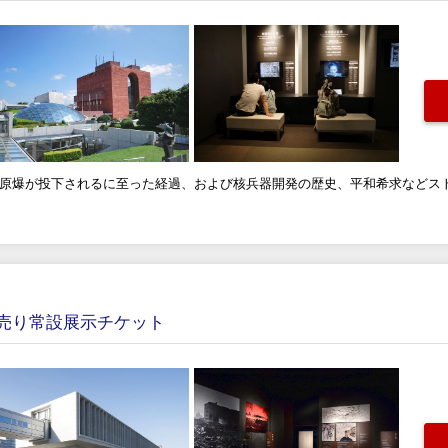
、原爆が投下されるに至った経過、および核兵器開発の歴史、平和希求などス
売り常設展示チケット