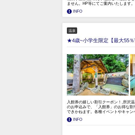
ません。HP等にてご案内いたします。
INFO
温泉
★4歳~小学生限定【最大55
入館券の嬉しい割引クーポン！,所沢温
のお申込みで、「入館券」のお得な割
できかねます。各種イベントやキャン
INFO