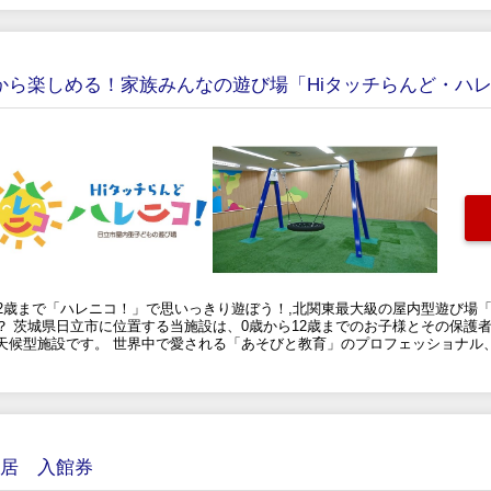
歳から楽しめる！家族みんなの遊び場「Hiタッチらんど・ハ
2歳まで「ハレニコ！」で思いっきり遊ぼう！,北関東最大級の屋内型遊び場「
 茨城県日立市に位置する当施設は、0歳から12歳までのお子様とその保護
天候型施設です。 世界中で愛される「あそびと教育」のプロフェッショナル
旧居 入館券