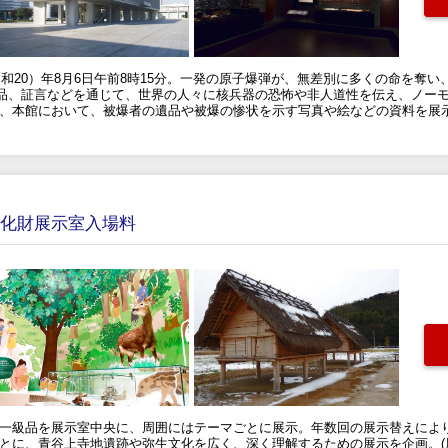
（昭和20）年8月6日午前8時15分。一発の原子爆弾が、無差別に多くの命を奪
品、証言などを通じて、世界の人々に核兵器の恐怖や非人道性を伝え、ノーモ
は、本館において、被爆者の遺品や被爆の惨状を示す写真や絵などの資料を展
文化財展示室入場料
る一級品を展示室中央に、周囲にはテーマごとに展示。年数回の展示替えによ
もとに、青谷上寺地遺跡や弥生文化を広く、深く理解するための展示を企画。