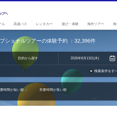
テル
高速
バス
レンタ
カー
遊び・
体験
海外
ツアー
海
プショナルツアーの体験予約
：32,396件
目的から探す
2026年8月13日(木)
検索条件をす
要時間が短い順
所要時間が長い順