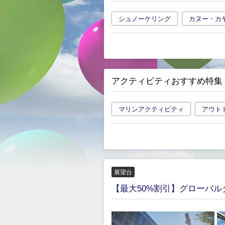
シュノーケリング
カヌー・カ
アクティビティおすすめ特集
マリンアクティビティ
アウト
展望台
【最大50%割引】グローバル