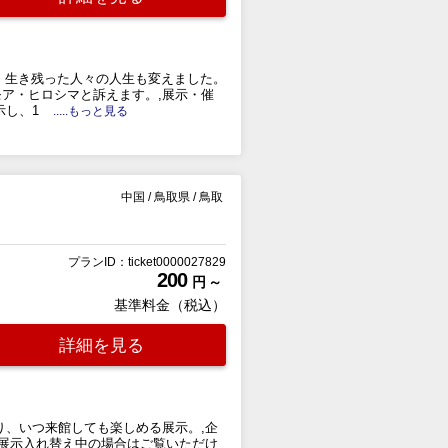
い、生き残った人々の人生も変えました。
ア・ヒロシマと訴えます。,展示・催
示し、1
.....もっと見る
中国
/
鳥取県
/
鳥取
プランID：ticket0000027829
200
円 ～
基準料金（税込）
詳細を見る
り、いつ来館しても楽しめる展示。,企
(展示入れ替え中の場合はご覧いただけ