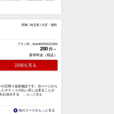
関東
/
埼玉県
/
大宮・浦和
プランID：ticket0000032584
200
円 ～
基準料金（税込）
詳細を見る
まいの日帰り温泉施設です。当ページから
したチケットの払い戻しは承ることが
めお休みする
.....もっと見る
他のコースをもっと見る