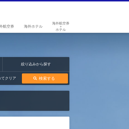
海外航空券
外
航空券
海外
ホテル
＋
ホテル
絞り込みから探す
検索する
べてクリア