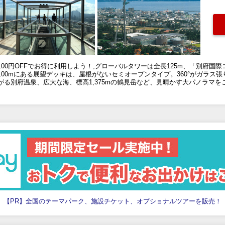
00円OFFでお得に利用しよう！,グローバルタワーは全長125m、「別府国
00mにある展望デッキは、屋根がないセミオープンタイプ。360°がガラス
る別府温泉、広大な海、標高1,375mの鶴見岳など、見晴かす大パノラマを
【PR】全国のテーマパーク、施設チケット、オプショナルツアーを販売！