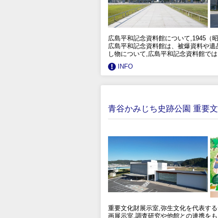
広島平和記念資料館について,1945
広島平和記念資料館は、被爆資料や遺
し物について,広島平和記念資料館で
INFO
青谷かみじち史跡公園 重要
重要文化財展示室,弥生文化を代表す
画展示室,調査研究や他館との連携を