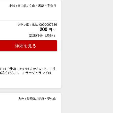
北陸
/
富山県
/
立山・黒部・宇奈月
プランID：ticket0000007536
200
円 ～
基準料金（税込）
詳細を見る
ンにはご乗車いただけませんので、ご注
** よりご確認ください。 ミラージュランドは、
九州
/
長崎県
/
長崎・稲佐山