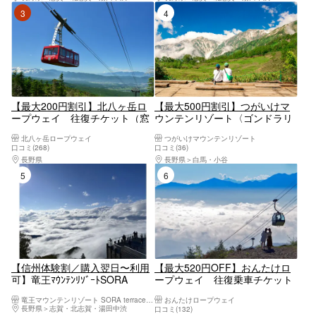
3位
4位
【最大200円割引】北八ヶ岳ロ
【最大500円割引】つがいけマ
ープウェイ 往復チケット（窓
ウンテンリゾート〈ゴンドラリ
口にて要引き換え）
フト+ロープウェイ+自然園入園
北八ヶ岳ロープウェイ
つがいけマウンテンリゾート
料〉
口コミ(268)
口コミ(36)
長野県
蓼科・白樺湖・車山・女神湖・姫木平
長野県
白馬・小谷
5位
6位
【信州体験割／購入翌日〜利用
【最大520円OFF】おんたけロ
可】竜王ﾏｳﾝﾃﾝﾘｿﾞｰﾄSORA
ープウェイ 往復乗車チケット
terrace 螺旋階段&ロープウェイ
（窓口にて紙チケットと要引き
竜王マウンテンリゾート SORA terrace（ソラテラス）
おんたけロープウェイ
1日 11/8迄
換え）
長野県
志賀・北志賀・湯田中渋
口コミ(132)