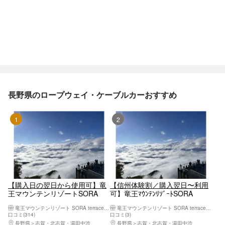
長野県のロープウェイ・ケーブルカーおすすめ
1位
2位
【購入日の翌日から使用可】竜
【信州体験割／購入翌日〜利用
王マウンテンリゾートSORA
可】竜王ﾏｳﾝﾃﾝﾘｿﾞｰﾄSORA
terrace（螺旋階段の施設利用&
terrace 螺旋階段&ロープウェイ
竜王マウンテンリゾート SORA terrace（ソラテラス）
竜王マウンテンリゾート SORA terrace（ソラテラス）
ロープウェイ1日乗車券）
1日 9/30迄
口コミ(314)
口コミ(3)
長野県
志賀・北志賀・湯田中渋
長野県
志賀・北志賀・湯田中渋