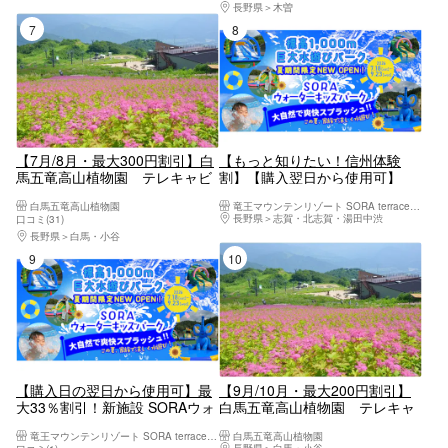
長野県
木曽
7位
8位
【7月/8月・最大300円割引】白
【もっと知りたい！信州体験
馬五竜高山植物園 テレキャビ
割】【購入翌日から使用可】
ン＋入園料（展望リフトは運行
SORAウォーターキッズパーク
白馬五竜高山植物園
竜王マウンテンリゾート SORA terrace（ソラテラス）
日フリー乗車）
1日入場券 9月23日まで有効
長野県
志賀・北志賀・湯田中渋
口コミ(31)
長野県
白馬・小谷
9位
10位
【購入日の翌日から使用可】最
【9月/10月・最大200円割引】
大33％割引！新施設 SORAウォ
白馬五竜高山植物園 テレキャ
ーターキッズパーク 1日入場
ビン＋入園料（展望リフトは運
竜王マウンテンリゾート SORA terrace（ソラテラス）
白馬五竜高山植物園
券
行日フリー乗車）
長野県
白馬・小谷