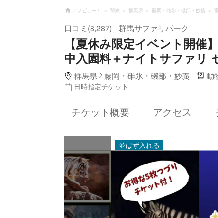
アソビュー！
関東
群馬県
藤岡・碓氷・磯部・妙義
口コミ(8,287)
群馬サファリパーク
【夏休み限定イベント開催
中入園料＋ナイトサファリ 
群馬県
藤岡・碓氷・磯部・妙義
動
日時指定チケット
チケット概要
アクセス
並ばず入れ