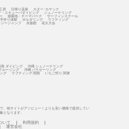
工房
日帰り温泉
カヌー･カヤック
グ・スキューバダイビング
シュノーケリング
ー
遊園地・テーマパーク
サーフィンスクール
 手作り体験
ボルダリング
ラフティング
ンジージャンプ
水族館
花火大会
垣島 ダイビング
沖縄 シュノーケリング
 クルージング
沖縄 パラセーリング
ィング
ラフティング 関西
いちご狩り 関東
態で、他サイトがアソビュー！よりも安い価格で提供してい
象となります。
ついて
利用規約
運営会社