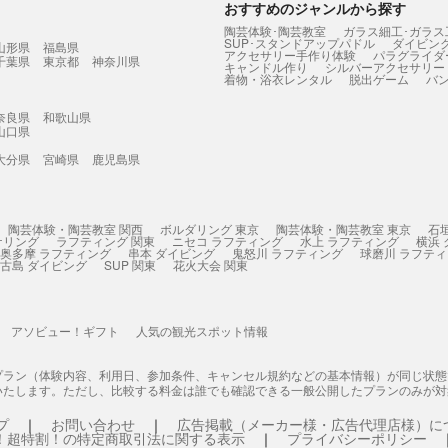
おすすめのジャンルから探す
陶芸体験･陶芸教室
ガラス細工･ガラス
SUP･スタンドアップパドル
ダイビン
山形県
福島県
アクセサリー手作り体験
パラグライダ
千葉県
東京都
神奈川県
キャンドル作り
シルバーアクセサリー
着物・浴衣レンタル
脱出ゲーム
バ
奈良県
和歌山県
山口県
大分県
宮崎県
鹿児島県
陶芸体験・陶芸教室 関西
ボルダリング 東京
陶芸体験・陶芸教室 東京
石
ケリング
ラフティング 関東
ニセコ ラフティング
水上 ラフティング
横浜
奥多摩 ラフティング
串本 ダイビング
鬼怒川 ラフティング
球磨川 ラフテ
古島 ダイビング
SUP 関東
花火大会 関東
アソビュー！ギフト
人気の観光スポット情報
プラン（体験内容、利用日、参加条件、キャンセル規約などの基本情報）が同じ状
いたします。ただし、比較する料金は誰でも確認できる一般公開したプランのみが対
プ
お問い合わせ
広告掲載（メーカー様・広告代理店様）に
！超特割！の特定商取引法に関する表示
プライバシーポリシー