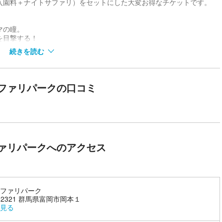
入園料＋ナイトサファリ）をセットにした大変お得なチケットです。
マの瞳。
を目撃する！
間では見られない野生の表情に出会える！
続きを読む
ーンへお連れいたします。
がら進むツアーはどきどきの連続！
、昼間では見られない野生の表情に出会えます。
ファリパークの口コミ
ム開催！
トミュージアム」を開催します！
日）16時から夕暮れサファリ・ナイトサファリ開催日にあわせて、縁日屋台や
ァリパークへのアクセス
を揃えたキッチンカーなど、楽しいイベントが勢ぞろい
トミュージアムをお得に遊べる割引チケッット付き！この機会にぜひ夜
ファリパーク
0-2321 群馬県富岡市岡本１
見る