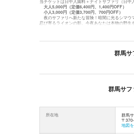
当チケットは日中入園料＋ナイトサファリ（日中
大人5,000円（定価6,400円、1,400円OFF）
小人3,000円（定価3,700円、700円OFF）
夜のサファリへ新たな冒険！暗闇に光るシマウ
忍び寄るライオンの影。今夜あなたは本物の野生
暗闇の中で光る動物たちの瞳、ザワつく物音！昼
漆黒のサファリへ新たな冒険に出かけよう！
園内周遊バスに乗って皆様を漆黒のサファリゾ
暗闇の中をバスにつけたサーチライトで照らしな
暗闇に光るシマウマの瞳、忍び寄るライオンの影
群馬サ
【夏休み限定イベント】ナイトミュージア
夕方からでも楽しめる夏休み限定イベント「ナイ
2026年7月18日（土）～2026年8月23日（
群馬サフ
ふわふわドーム、ワークショップや限定メニュー
ナイトサファリツアーに参加のお客様には、ナイ
のサファリをご堪能ください！
所在地
群馬サ
〒37
地図を