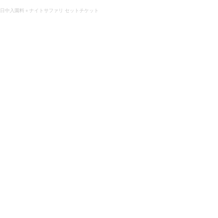
日中入園料＋ナイトサファリ セットチケット
並ばず入れる