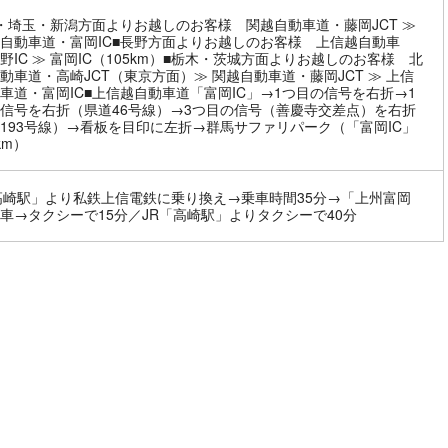
・埼玉・新潟方面よりお越しのお客様 関越自動車道・藤岡JCT ≫
自動車道・富岡IC■長野方面よりお越しのお客様 上信越自動車
野IC ≫ 富岡IC（105km）■栃木・茨城方面よりお越しのお客様 北
動車道・高崎JCT（東京方面）≫ 関越自動車道・藤岡JCT ≫ 上信
車道・富岡IC■上信越自動車道「富岡IC」→1つ目の信号を右折→1
信号を右折（県道46号線）→3つ目の信号（善慶寺交差点）を右折
193号線）→看板を目印に左折→群馬サファリパーク（「富岡IC」
km）
高崎駅」より私鉄上信電鉄に乗り換え→乗車時間35分→「上州富岡
車→タクシーで15分／JR「高崎駅」よりタクシーで40分