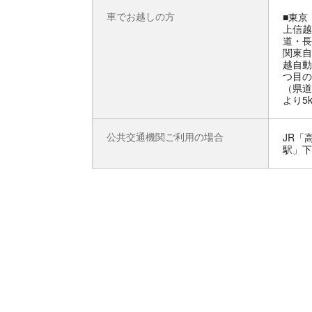
車でお越しの方
■東京
上信越
道・長
関東自
越自動
つ目の
（県道
より5
公共交通機関ご利用の場合
JR「
駅」下