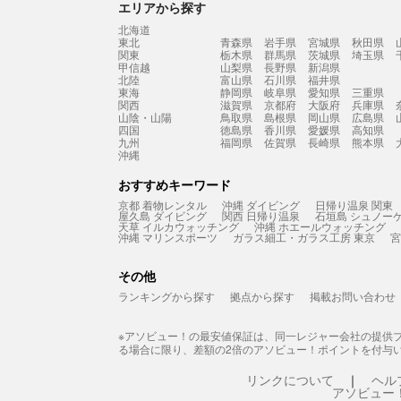
エリアから探す
北海道
東北
青森県
岩手県
宮城県
秋田県
関東
栃木県
群馬県
茨城県
埼玉県
甲信越
山梨県
長野県
新潟県
北陸
富山県
石川県
福井県
東海
静岡県
岐阜県
愛知県
三重県
関西
滋賀県
京都府
大阪府
兵庫県
山陰・山陽
鳥取県
島根県
岡山県
広島県
四国
徳島県
香川県
愛媛県
高知県
九州
福岡県
佐賀県
長崎県
熊本県
沖縄
おすすめキーワード
京都 着物レンタル
沖縄 ダイビング
日帰り温泉 関東
屋久島 ダイビング
関西 日帰り温泉
石垣島 シュノー
天草 イルカウォッチング
沖縄 ホエールウォッチング
沖縄 マリンスポーツ
ガラス細工・ガラス工房 東京
宮
その他
ランキングから探す
拠点から探す
掲載お問い合わせ
※アソビュー！の最安値保証は、同一レジャー会社の提供
る場合に限り、差額の2倍のアソビュー！ポイントを付与
リンクについて
ヘル
アソビュー