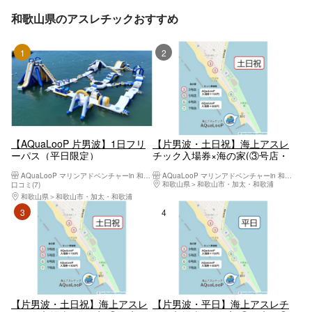
和歌山県のアスレチックおすすめ
1位
2位
【AQuaLooP 片男波】1日フリ
【片男波・土日祝】海上アスレ
ーパス（平日限定）
チック入場券×海の家(③号店・
⑤号店)で使える1,000円クーポ
AQuaLooP マリンアドベンチャーin 和歌山片男波
AQuaLooP マリンアドベンチャーin 和歌山片男波
ンつき
和歌山県
和歌山市・加太・和歌浦
口コミ(7)
和歌山県
和歌山市・加太・和歌浦
3位
4位
【片男波・土日祝】海上アスレ
【片男波・平日】海上アスレチ