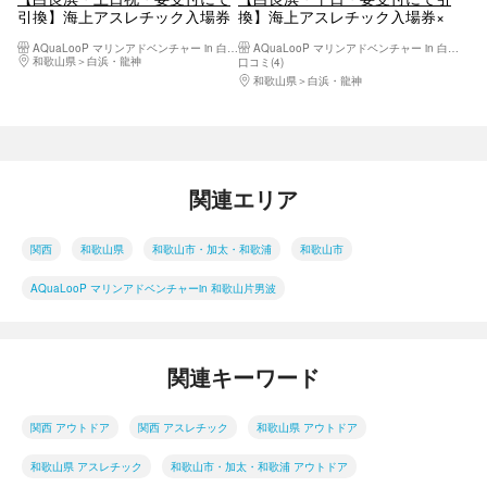
引換】海上アスレチック入場券
換】海上アスレチック入場券×
×白浜のお店で使える共通商品
白浜のお店で使える共通商品券
AQuaLooP マリンアドベンチャー in 白良浜
AQuaLooP マリンアドベンチャー in 白良浜
券1,000円つき
1,000円つき
和歌山県
白浜・龍神
口コミ(4)
和歌山県
白浜・龍神
関連エリア
関西
和歌山県
和歌山市・加太・和歌浦
和歌山市
AQuaLooP マリンアドベンチャーin 和歌山片男波
関連キーワード
関西 アウトドア
関西 アスレチック
和歌山県 アウトドア
和歌山県 アスレチック
和歌山市・加太・和歌浦 アウトドア