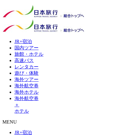
JR+
宿泊
国内
ツアー
旅館・
ホテル
高速
バス
レンタ
カー
遊び・
体験
海外
ツアー
海外
航空券
海外
ホテル
海外航空券
＋
ホテル
MENU
JR+宿泊