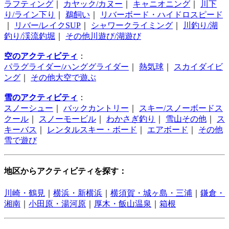
ラフティング
｜
カヤック/カヌー
｜
キャニオニング
｜
川下
り/ライン下り
｜
鵜飼い
｜
リバーボード・ハイドロスピード
｜
リバー/レイクSUP
｜
シャワークライミング
｜
川釣り/湖
釣り/渓流釣堀
｜
その他川遊び/湖遊び
空のアクティビティ
：
パラグライダー/ハンググライダー
｜
熱気球
｜
スカイダイビ
ング
｜
その他大空で遊ぶ
雪のアクティビティ
：
スノーシュー
｜
バックカントリー
｜
スキー/スノーボードス
クール
｜
スノーモービル
｜
わかさぎ釣り
｜
雪山その他
｜
ス
キーバス
｜
レンタルスキー・ボード
｜
エアボード
｜
その他
雪で遊び
地区からアクティビティを探す：
川崎・鶴見
｜
横浜・新横浜
｜
横須賀・城ヶ島・三浦
｜
鎌倉・
湘南
｜
小田原・湯河原
｜
厚木・飯山温泉
｜
箱根