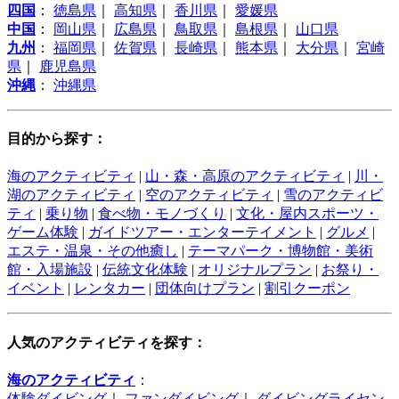
四国
：
徳島県
｜
高知県
｜
香川県
｜
愛媛県
中国
：
岡山県
｜
広島県
｜
鳥取県
｜
島根県
｜
山口県
九州
：
福岡県
｜
佐賀県
｜
長崎県
｜
熊本県
｜
大分県
｜
宮崎
県
｜
鹿児島県
沖縄
：
沖縄県
目的から探す：
海のアクティビティ
|
山・森・高原のアクティビティ
|
川・
湖のアクティビティ
|
空のアクティビティ
|
雪のアクティビ
ティ
|
乗り物
|
食べ物・モノづくり
|
文化・屋内スポーツ・
ゲーム体験
|
ガイドツアー・エンターテイメント
|
グルメ
|
エステ・温泉・その他癒し
|
テーマパーク・博物館・美術
館・入場施設
|
伝統文化体験
|
オリジナルプラン
|
お祭り・
イベント
|
レンタカー
|
団体向けプラン
|
割引クーポン
人気のアクティビティを探す：
海のアクティビティ
：
体験ダイビング
｜
ファンダイビング
｜
ダイビングライセン