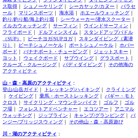
ス取得
｜
シュノーケリング
｜
シーカヤック/カヌー
｜
パラセ
ール
｜
マリンスポーツ
｜
海水浴
｜
ホエールウォッチング
｜
釣り/釣り船/海上釣り堀
｜
シーウォーカー/潜水スクーター
｜
イルカウォッチング
｜
サーフィン
｜
ウインドサーフィン
｜
フライボード
｜
ドルフィンスイム
｜
スタンドアップパドル
（SUP）
｜
ビーチヨガ/SUPヨガ
｜
スキンダイビング（素潜
り）
｜
ビーチシュノーケル
｜
ボートシュノーケル
｜
ホバー
ボード
｜
バナナボート・チュービング
｜
ジェットスキー
｜
ヨット
｜
ウェイクボード
｜
サブウイング
｜
グラスボート
｜
クルーズ・クルージング
｜
バディダイビング
｜
その他海の
アクティビティ
山・森・高原のアクティビティ
：
登山/山岳ガイド
｜
トレッキング/ハイキング
｜
クライミング
｜
ケイビング
｜
乗馬・ホーストレッキング
｜
バギー・モト
クロス
｜
サイクリング・マウンテンバイク
｜
ゴルフ
｜
ゴル
フ場
｜
フォレストアドベンチャー
｜
エコツアー
｜
アニマル
ウォッチング
｜
ジップライン
｜
キャンプ/グランピング
｜
バ
ンジー/ブリッジスウィング
｜
その他山・森・高原遊び
川・湖のアクティビティ
：