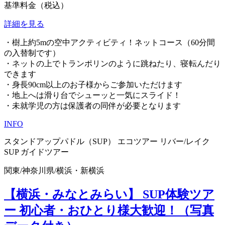
基準料金（税込）
詳細を見る
・樹上約5mの空中アクティビティ！ネットコース（60分間
の入替制です）
・ネットの上でトランポリンのように跳ねたり、寝転んだり
できます
・身長90cm以上のお子様からご参加いただけます
・地上へは滑り台でシューッと一気にスライド！
・未就学児の方は保護者の同伴が必要となります
INFO
スタンドアップパドル（SUP）
エコツアー
リバー/レイク
SUP
ガイドツアー
関東
/
神奈川県
/
横浜・新横浜
【横浜・みなとみらい】 SUP体験ツア
ー 初心者・おひとり様大歓迎！（写真