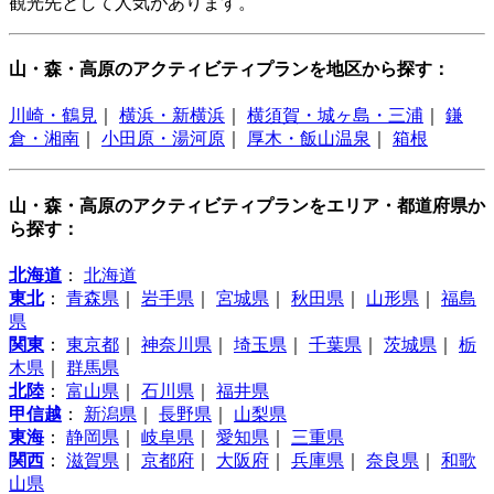
観光先として人気があります。
山・森・高原のアクティビティプランを地区から探す：
川崎・鶴見
｜
横浜・新横浜
｜
横須賀・城ヶ島・三浦
｜
鎌
倉・湘南
｜
小田原・湯河原
｜
厚木・飯山温泉
｜
箱根
山・森・高原のアクティビティプランをエリア・都道府県か
ら探す：
北海道
：
北海道
東北
：
青森県
｜
岩手県
｜
宮城県
｜
秋田県
｜
山形県
｜
福島
県
関東
：
東京都
｜
神奈川県
｜
埼玉県
｜
千葉県
｜
茨城県
｜
栃
木県
｜
群馬県
北陸
：
富山県
｜
石川県
｜
福井県
甲信越
：
新潟県
｜
長野県
｜
山梨県
東海
：
静岡県
｜
岐阜県
｜
愛知県
｜
三重県
関西
：
滋賀県
｜
京都府
｜
大阪府
｜
兵庫県
｜
奈良県
｜
和歌
山県