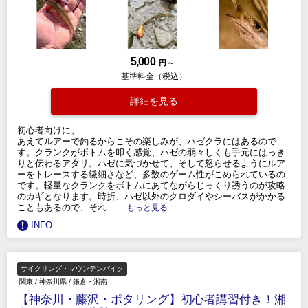
5,000
円 ～
基準料金（税込）
詳細を見る
初心者向けに、
あえてルアーで釣るからこその楽しみが、ハゼクラにはあるので
す。クランクがボトムを叩く感覚、ハゼの弱々しくも手元にはっき
りと伝わるアタリ。ハゼに気づかせて、そして怒らせるようにルア
ーをトレースする繊細さなど、多数のゲーム性がこめられているの
です。軽量なクランクをボトムにあてながらじっくり誘うのが攻略
のカギとなります。時折、ハゼ以外のクロダイやシーバスがかかる
こともあるので、それ
.....もっと見る
INFO
サイクリング・マウンテンバイク
関東
/
神奈川県
/
鎌倉・湘南
【神奈川・藤沢・ポタリング】初心者講習付き！湘