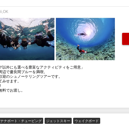
人OK
グ以外にも選べる豊富なアクティビティをご用意」
周辺で慶良間ブルーを満喫。
歓迎のシュノーケリングツアーです。
てみせます。
！
無料でお渡し。
バナナボート・チュービング
ジェットスキー
ウェイクボード