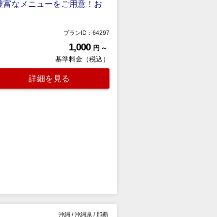
豊富なメニューをご用意！お
プランID：64297
1,000
円 ～
基準料金（税込）
詳細を見る
沖縄
/
沖縄県
/
那覇