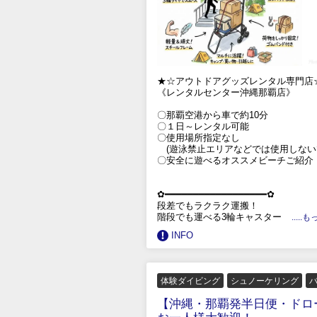
★☆アウトドアグッズレンタル専門店
《レンタルセンター沖縄那覇店》
〇那覇空港から車で約10分
〇１日～レンタル可能
〇使用場所指定なし
(遊泳禁止エリアなどでは使用しない
〇安全に遊べるオススメビーチご紹介
✿━━━━━━━━━━━━━━━━━━✿
段差でもラクラク運搬！
階段でも運べる3輪キャスター
....
INFO
体験ダイビング
シュノーケリング
【沖縄・那覇発半日便・ドロ