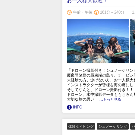
お一人様大歓迎！
午前・午後
181分～240分
1
「ドローン撮影付き！シュノーケリン
慶良間諸島の最東端の島々、チービシ
未経験の方、泳げない方、お一人様大
インストラクターが皆様を海の虜にし
そしてなんと、ドローン撮影付き！！
ドローン、水中撮影データももちろん
大切な旅の思い
.....もっと見る
INFO
体験ダイビング
シュノーケリング