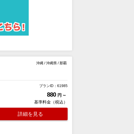
沖縄
/
沖縄県
/
那覇
プランID：61985
880
円 ～
基準料金（税込）
詳細を見る