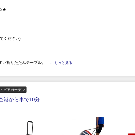
☆★
でください)
すい折りたたみテーブル。
.....もっと見る
ー・ビアガーデン
空港から車で10分