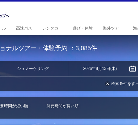
テル
高速
バス
レンタ
カー
遊び・
体験
海外
ツアー
海
ョナルツアー・体験予約
：3,085件
シュノーケリング
2026年8月13日(木)
検索条件をす
要時間が短い順
所要時間が長い順