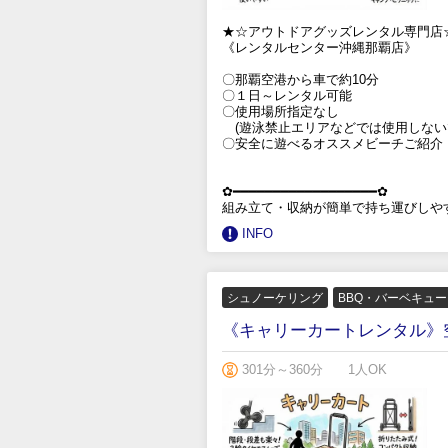
★☆アウトドアグッズレンタル専門店
《レンタルセンター沖縄那覇店》
〇那覇空港から車で約10分
〇１日～レンタル可能
〇使用場所指定なし
(遊泳禁止エリアなどでは使用しない
〇安全に遊べるオススメビーチご紹介
✿━━━━━━━━━━━━━━━━━━✿
組み立て・収納が簡単で持ち運びしや
INFO
シュノーケリング
BBQ・バーベキュ
《キャリーカートレンタル》
301分～360分
1人OK