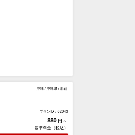
沖縄
/
沖縄県
/
那覇
プランID：62043
880
円 ～
基準料金（税込）