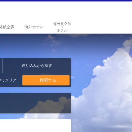
海外航空券
外
航空券
海外
ホテル
＋
ホテル
絞り込みから探す
検索する
べてクリア