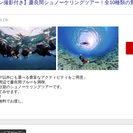
ン撮影付き】慶良間シュノーケリングツアー！全10種類の
人OK
グ以外にも選べる豊富なアクティビティをご用意」
周辺で慶良間ブルーを満喫。
歓迎のシュノーケリングツアーです。
てみせます。
！
無料でお渡し。
ー・ビアガーデン