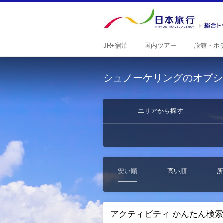
JR+
宿泊
国内
ツアー
旅館・
ホ
シュノーケリングのオプシ
エリアから探す
安い順
高い順
所
アクティビティ かんたん検索