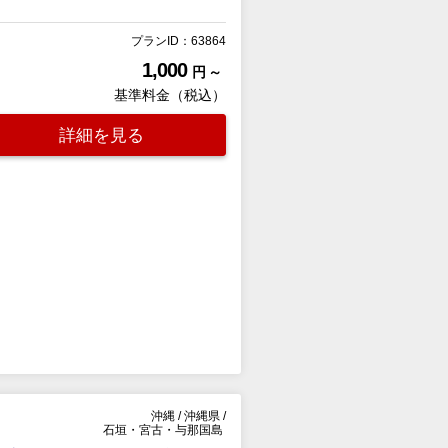
プランID：63864
1,000
円 ～
基準料金（税込）
詳細を見る
沖縄
/
沖縄県
/
石垣・宮古・与那国島