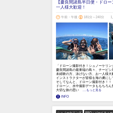
【慶良間諸島半日便・ドロー
一人様大歓迎！
午前・午後
181分～240分
1
「ドローン撮影付き！シュノーケリン
慶良間諸島の最東端の島々、チービシ
未経験の方、泳げない方、お一人様大
インストラクターが皆様を海の虜にし
そしてなんと、ドローン撮影付き！！
ドローン、水中撮影データももちろん
大切な旅の思い
.....もっと見る
INFO
シュノーケリング
BBQ・バーベキュ