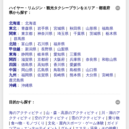
ハイヤー・リムジン・観光タクシープランをエリア・都道府
県から探す：
北海道
：
北海道
東北
：
青森県
｜
岩手県
｜
宮城県
｜
秋田県
｜
山形県
｜
福島県
関東
：
東京都
｜
神奈川県
｜
埼玉県
｜
千葉県
｜
茨城県
｜
栃木県
｜
群馬県
北陸
：
富山県
｜
石川県
｜
福井県
甲信越
：
新潟県
｜
長野県
｜
山梨県
東海
：
静岡県
｜
岐阜県
｜
愛知県
｜
三重県
関西
：
滋賀県
｜
京都府
｜
大阪府
｜
兵庫県
｜
奈良県
｜
和歌山県
四国
：
徳島県
｜
高知県
｜
香川県
｜
愛媛県
中国
：
岡山県
｜
広島県
｜
鳥取県
｜
島根県
｜
山口県
九州
：
福岡県
｜
佐賀県
｜
長崎県
｜
熊本県
｜
大分県
｜
宮崎県
｜
鹿児島県
沖縄
：
沖縄県
目的から探す：
海のアクティビティ
|
山・森・高原のアクティビティ
|
川・湖のア
クティビティ
|
空のアクティビティ
|
雪のアクティビティ
|
乗り物
|
食べ物・モノづくり
|
文化・屋内スポーツ・ゲーム体験
|
ガイド
ツアー・エンターテイメント
|
グルメ
|
エステ・温泉・その他癒し