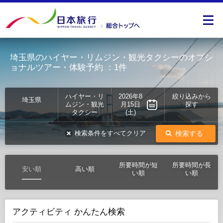
埼玉県のハイヤー・リムジン・観光タクシーのオプシ
ョナルツアー・体験予約
：1件
ハイヤー・リ
2026年8
絞り込みから
埼玉県
ムジン・観光
月15日
探す
タクシー
(土)
検索する
検索条件をすべてクリア
所要時間が短
所要時間が長
安い順
高い順
い順
い順
アクティビティ かんたん検索