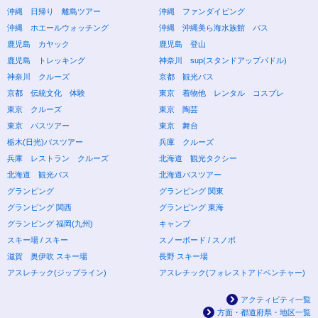
沖縄 日帰り 離島ツアー
沖縄 ファンダイビング
沖縄 ホエールウォッチング
沖縄 沖縄美ら海水族館 バス
鹿児島 カヤック
鹿児島 登山
鹿児島 トレッキング
神奈川 sup(スタンドアップパドル)
神奈川 クルーズ
京都 観光バス
京都 伝統文化 体験
東京 着物他 レンタル コスプレ
東京 クルーズ
東京 陶芸
東京 バスツアー
東京 舞台
栃木(日光)バスツアー
兵庫 クルーズ
兵庫 レストラン クルーズ
北海道 観光タクシー
北海道 観光バス
北海道バスツアー
グランピング
グランピング 関東
グランピング 関西
グランピング 東海
グランピング 福岡(九州)
キャンプ
スキー場 / スキー
スノーボード / スノボ
滋賀 奥伊吹 スキー場
長野 スキー場
アスレチック(ジップライン)
アスレチック(フォレストアドベンチャー)
アクティビティ一覧
方面・都道府県・地区一覧