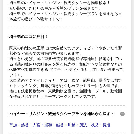
埼玉県のハイヤー・リムジン・観光タクシーを簡単検索！
安い順やこだわり条件から希望のプランを探せます。
埼玉県でハイヤー・リムジン・観光タクシープランを探すなら日
本旅行の遊び・体験サイトで！
埼玉県のココに注目！
関東の内陸の埼玉県には大自然でのアクティビティやさいたま新
都心など都会での散策両方が楽しめます。
埼玉といえば、国の重要伝統的建造物群保存地区に指定されてい
る川越の蔵造りの町並みを巡る観光や、和紙すきや染め物などの
伝統文化を体験できる アクティビティがあり、注目度が高まって
います。
大自然のアクティビティとしては、秩父、武甲山、長瀞では散策
やトレッキング、川遊び等がたのしめファミリーにも人気です。
他にも鉄道博物館や、東武動物公園は、遊園地、プール、動物園
が併設されており、テーマパークとして人気です。
ハイヤー・リムジン・観光タクシープランを地区から探す：
草加・越谷
｜
大宮・浦和
｜
熊谷・川越・所沢
｜
秩父・長瀞