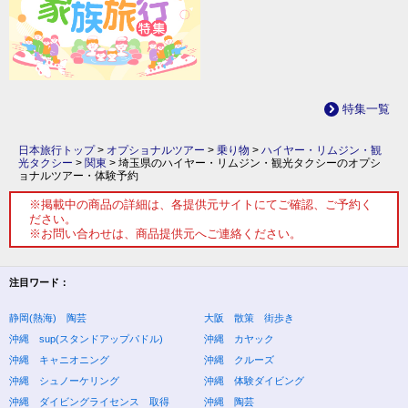
特集一覧
日本旅行トップ
>
オプショナルツアー
>
乗り物
>
ハイヤー・リムジン・観
光タクシー
>
関東
>
埼玉県のハイヤー・リムジン・観光タクシーのオプシ
ョナルツアー・体験予約
※掲載中の商品の詳細は、各提供元サイトにてご確認、ご予約く
ださい。
※お問い合わせは、商品提供元へご連絡ください。
注目ワード：
静岡(熱海) 陶芸
大阪 散策 街歩き
沖縄 sup(スタンドアップパドル)
沖縄 カヤック
沖縄 キャニオニング
沖縄 クルーズ
沖縄 シュノーケリング
沖縄 体験ダイビング
沖縄 ダイビングライセンス 取得
沖縄 陶芸