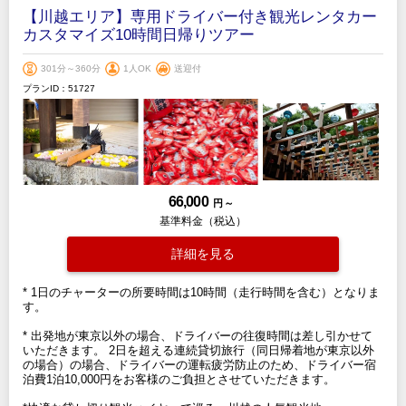
【川越エリア】専用ドライバー付き観光レンタカー
カスタマイズ10時間日帰りツアー
301分～360分
1人OK
送迎付
プランID：51727
66,000
円 ～
基準料金（税込）
詳細を見る
* 1日のチャーターの所要時間は10時間（走行時間を含む）となりま
す。
* 出発地が東京以外の場合、ドライバーの往復時間は差し引かせて
いただきます。 2日を超える連続貸切旅行（同日帰着地が東京以外
の場合）の場合、ドライバーの運転疲労防止のため、ドライバー宿
泊費1泊10,000円をお客様のご負担とさせていただきます。