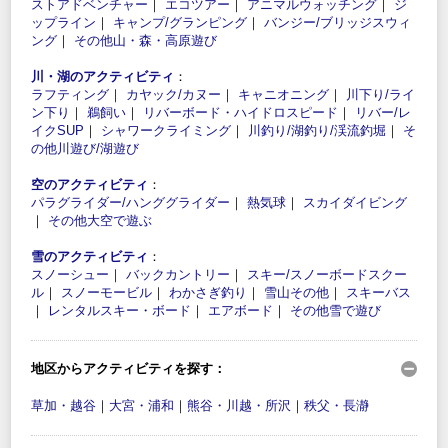
ストアドベンチャー
｜
エコツアー
｜
アニマルウォッチング
｜
ジ
ップライン
｜
キャンプ/グランピング
｜
バンジー/ブリッジスウィ
ング
｜
その他山・森・高原遊び
川・湖のアクティビティ
：
ラフティング
｜
カヤック/カヌー
｜
キャニオニング
｜
川下り/ライ
ン下り
｜
鵜飼い
｜
リバーボード・ハイドロスピード
｜
リバー/レ
イクSUP
｜
シャワークライミング
｜
川釣り/湖釣り/渓流釣堀
｜
そ
の他川遊び/湖遊び
空のアクティビティ
：
パラグライダー/ハンググライダー
｜
熱気球
｜
スカイダイビング
｜
その他大空で遊ぶ
雪のアクティビティ
：
スノーシュー
｜
バックカントリー
｜
スキー/スノーボードスクー
ル
｜
スノーモービル
｜
わかさぎ釣り
｜
雪山その他
｜
スキーバス
｜
レンタルスキー・ボード
｜
エアボード
｜
その他雪で遊び
地区からアクティビティを探す：
草加・越谷
｜
大宮・浦和
｜
熊谷・川越・所沢
｜
秩父・長瀞