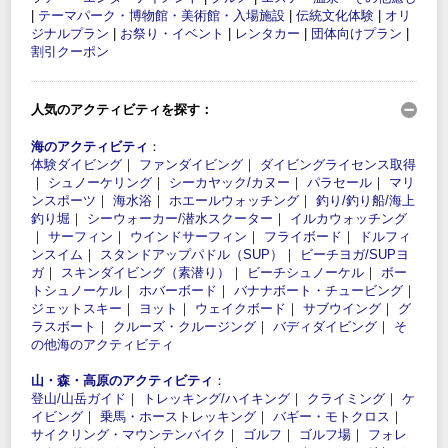
|
テーマパーク・博物館・美術館・入場施設
|
伝統文化体験
|
オリ
ジナルプラン
|
お祭り・イベント
|
レンタカー
|
団体向けプラン
|
割引クーポン
人気のアクティビティを探す：
海のアクティビティ
：
体験ダイビング
｜
ファンダイビング
｜
ダイビングライセンス取得
｜
シュノーケリング
｜
シーカヤック/カヌー
｜
パラセール
｜
マリ
ンスポーツ
｜
海水浴
｜
ホエールウォッチング
｜
釣り/釣り船/海上
釣り堀
｜
シーウォーカー/潜水スクーター
｜
イルカウォッチング
｜
サーフィン
｜
ウインドサーフィン
｜
フライボード
｜
ドルフィ
ンスイム
｜
スタンドアップパドル（SUP）
｜
ビーチヨガ/SUPヨ
ガ
｜
スキンダイビング（素潜り）
｜
ビーチシュノーケル
｜
ボー
トシュノーケル
｜
ホバーボード
｜
バナナボート・チュービング
｜
ジェットスキー
｜
ヨット
｜
ウェイクボード
｜
サブウイング
｜
グ
ラスボート
｜
クルーズ・クルージング
｜
バディダイビング
｜
そ
の他海のアクティビティ
山・森・高原のアクティビティ
：
登山/山岳ガイド
｜
トレッキング/ハイキング
｜
クライミング
｜
ケ
イビング
｜
乗馬・ホーストレッキング
｜
バギー・モトクロス
｜
サイクリング・マウンテンバイク
｜
ゴルフ
｜
ゴルフ場
｜
フォレ