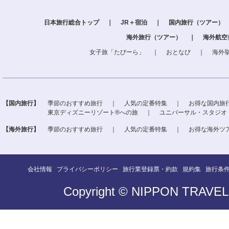
日本旅行総合トップ
｜
JR＋宿泊
｜
国内旅行（ツアー）
海外旅行（ツアー）
｜
海外航空
女子旅「たびーら」
｜
おとなび
｜
海外
【国内旅行】
季節のおすすめ旅行
｜
人気の定番特集
｜
お得な国内旅
東京ディズニーリゾート®への旅
｜
ユニバーサル・スタジオ
【海外旅行】
季節のおすすめ旅行
｜
人気の定番特集
｜
お得な海外ツ
会社情報
プライバシーポリシー
旅行業登録票・約款
規約集
旅行条
Copyright © NIPPON TRAVEL A