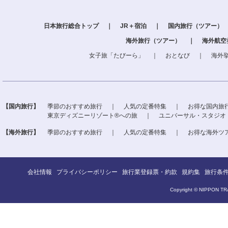
日本旅行総合トップ
｜
JR＋宿泊
｜
国内旅行（ツアー）
海外旅行（ツアー）
｜
海外航空
女子旅「たびーら」
｜
おとなび
｜
海外
【国内旅行】
季節のおすすめ旅行
｜
人気の定番特集
｜
お得な国内旅
東京ディズニーリゾート®への旅
｜
ユニバーサル・スタジオ
【海外旅行】
季節のおすすめ旅行
｜
人気の定番特集
｜
お得な海外ツ
会社情報
プライバシーポリシー
旅行業登録票・約款
規約集
旅行条
Copyright © NIPPON TRA