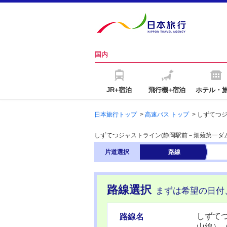
国内
JR+宿泊
飛行機+宿泊
ホテル・
日本旅行トップ
>
高速バス トップ
>
しずてつ
しずてつジャストライン(静岡駅前－畑薙第一ダ
片道
選択
路線
路線選択
まずは希望の日付
しずて
路線名
山線）