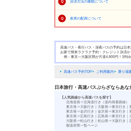
Q
決済方法の種類について
Q
座席の配席について
高速バス・夜行バス・深夜バスの予約は日本
お家で簡単ラクラク予約・クレジット決済か
例：東京―大阪区間が片道4,800円！3列ゆ
高速バス予約TOP
ご利用案内
乗り場
日本旅行・高速バスぷらざならあな
【人気路線から高速バスを探す】
北海道発⇒北海道行き（道内発着路線）
東京発⇒大阪行き
｜
大阪発⇒東京行き
｜
東京発⇒金沢行き
｜
金沢発⇒東京行き
｜
東京発⇒広島行き
｜
広島発⇒東京行き
｜
大阪発⇒松山行き
｜
松山発⇒大阪行き
｜
都道府県一覧ページ