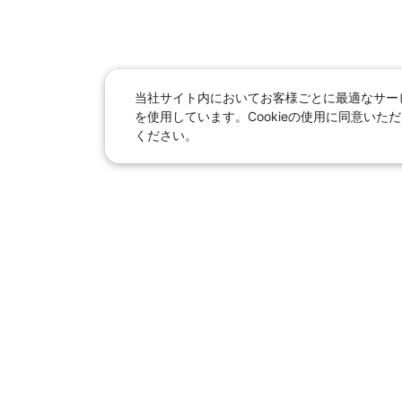
当社サイト内においてお客様ごとに最適なサービ
を使用しています。Cookieの使用に同意い
ください。
日本旅行総合トップ
｜
JR
海
女子旅「たびー