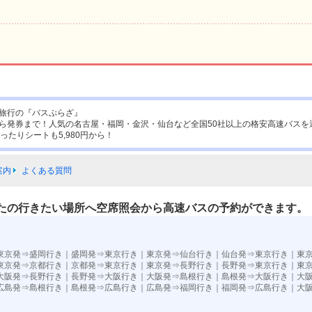
旅行の『バスぷらざ』
ら発券まで！人気の名古屋・福岡・金沢・仙台など全国50社以上の格安高速バスを
ったりシートも5,980円から！
案内
よくある質問
たの行きたい場所へ空席照会から高速バスの予約ができます。
東京発⇒盛岡行き
｜
盛岡発⇒東京行き
｜
東京発⇒仙台行き
｜
仙台発⇒東京行き
｜
東
東京発⇒京都行き
｜
京都発⇒東京行き
｜
東京発⇒長野行き
｜
長野発⇒東京行き
｜
東
大阪発⇒長野行き
｜
長野発⇒大阪行き
｜
大阪発⇒島根行き
｜
島根発⇒大阪行き
｜
大
広島発⇒島根行き
｜
島根発⇒広島行き
｜
広島発⇒福岡行き
｜
福岡発⇒広島行き
｜
大