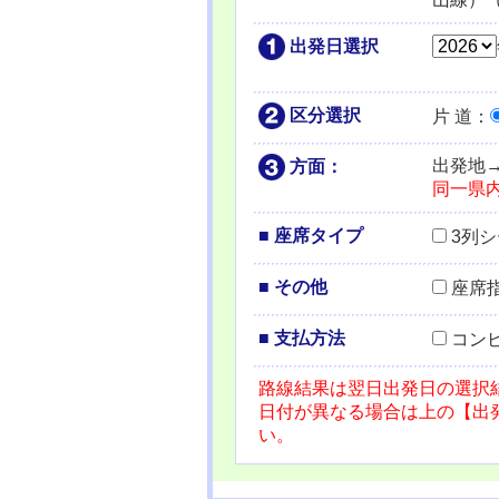
出発日選択
区分選択
片 道
：
出発地
方面：
同一県
■ 座席タイプ
3列
■ その他
座席
■ 支払方法
コン
路線結果は翌日出発日の選択
日付が異なる場合は上の【出
い。