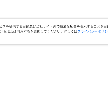
スを提供する目的及び当社サイト外で最適な広告を表示することを目的に
ただける場合は同意するを選択してください。詳しくは
プライバシーポリシ
＋宿泊
｜
国内旅行（ツアー）
｜
旅館・ホテル（宿泊）
｜
高速バス
外旅行（ツアー）
｜
海外航空券
｜
海外ホテル
｜
海外航空券＋海外ホ
ら」
｜
おとなび
｜
海外挙式・ウェディング
｜
ハネムーン
｜
ク