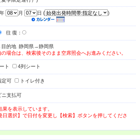
年
月
日 (
)
往 復
：
→目的地 静岡県→静岡県
内の場合は、検索後そのまま空席照会へお進みください。
シート
4列シート
指定可
トイレ付き
ビニ支払可
結果を表示しています。
発日選択】で日付を変更し【検索】ボタンを押してくださ