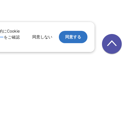
Cookie
同意しない
同意する
ー
をご確認
｜
レンタカー
｜
遊び・体験
テル
ルーズ
｜
鉄道