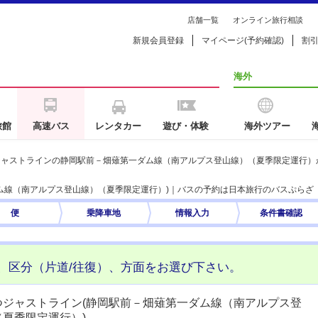
店舗一覧
オンライン旅行相談
新規会員登録
マイページ(予約確認)
割
海外
旅館
高速バス
レンタカー
遊び・体験
海外ツアー
ジャストラインの静岡駅前－畑薙第一ダム線（南アルプス登山線）（夏季限定運行）
ム線（南アルプス登山線）（夏季限定運行）)｜バスの予約は日本旅行のバスぷらざ
便
乗降車地
情報入力
条件書
確認
、区分（片道/往復）、方面をお選び下さい。
つジャストライン(静岡駅前－畑薙第一ダム線（南アルプス登
（夏季限定運行）)