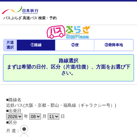
バスぷらざ 高速バス 検索・予約
片道
①路線
②便
③乗降車地
選択
路線選択
まずは希望の日付、区分（片道/往復）、方面をお選び下
さい。
■路線名
近鉄バス(大阪・京都－郡山・福島線（ギャラクシー号）)
■出発日
年
月
日
■区分
片 道
：