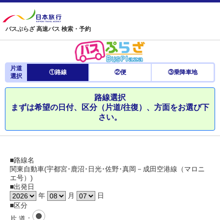
バスぷらざ 高速バス 検索・予約
片道
①路線
②便
③乗降車地
選択
路線選択
まずは希望の日付、区分（片道/往復）、方面をお選び下
さい。
■路線名
関東自動車(宇都宮･鹿沼･日光･佐野･真岡－成田空港線（マロニ
エ号）)
■出発日
年
月
日
■区分
片 道
：