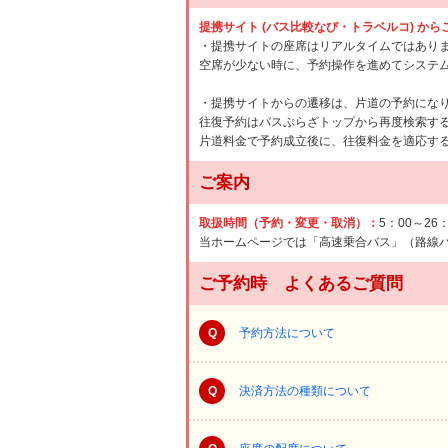
提携サイト (バス比較なび・トラベルコ) か
・提携サイトの座席はリアルタイムではあり
空席が少ない時に、予約操作を進めてシステ
・提携サイトからの遷移は、片道の予約にな
往復予約はバスぷらざトップから再度検索す
片道料金で予約成立後に、往復料金を適応す
ご案内
取扱時間（予約・変更・取消）：
5：00～26
当ホームページでは「高速乗合バス」（路線
ご予約時 よくあるご質問
Q
予約方法について
Q
決済方法の種類について