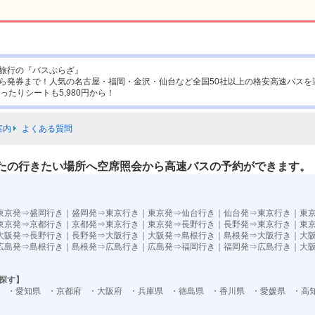
旅行の『バスぷらざ』
ら発券まで！人気の名古屋・福岡・金沢・仙台など全国50社以上の格安高速バスを
ったりシートも5,980円から！
案内
よくある質問
たの行きたい場所へ空席照会から高速バスの予約ができます。
東京発⇒盛岡行き
｜
盛岡発⇒東京行き
｜
東京発⇒仙台行き
｜
仙台発⇒東京行き
｜
東
東京発⇒京都行き
｜
京都発⇒東京行き
｜
東京発⇒長野行き
｜
長野発⇒東京行き
｜
東
大阪発⇒長野行き
｜
長野発⇒大阪行き
｜
大阪発⇒島根行き
｜
島根発⇒大阪行き
｜
大
広島発⇒島根行き
｜
島根発⇒広島行き
｜
広島発⇒福岡行き
｜
福岡発⇒広島行き
｜
大
探す】
・愛知県
・京都府
・大阪府
・兵庫県
・徳島県
・香川県
・愛媛県
・高