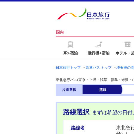
国内
JR+宿泊
飛行機+宿泊
ホテル・
日本旅行トップ
>
高速バス トップ
>
埼玉発の
東北急行バス(東京・上野・浅草－福島・米沢・
片道
選択
路線
路線選択
まずは希望の日付
東北急
路線名
号）)