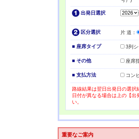
出発日選択
区分選択
片 道
：
■ 座席タイプ
3列
■ その他
座席
■ 支払方法
コン
路線結果は翌日出発日の選択
日付が異なる場合は上の【出
い。
重要なご案内