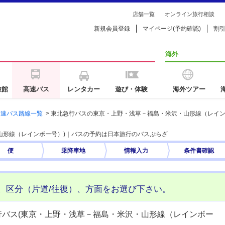
店舗一覧
オンライン旅行相談
新規会員登録
マイページ(予約確認)
割
海外
旅館
高速バス
レンタカー
遊び・体験
海外ツアー
高速バス路線一覧
>
東北急行バスの東京・上野・浅草－福島・米沢・山形線（レイ
山形線（レインボー号）)｜バスの予約は日本旅行のバスぷらざ
便
乗降車地
情報入力
条件書
確認
、区分（片道/往復）、方面をお選び下さい。
行バス(東京・上野・浅草－福島・米沢・山形線（レインボー