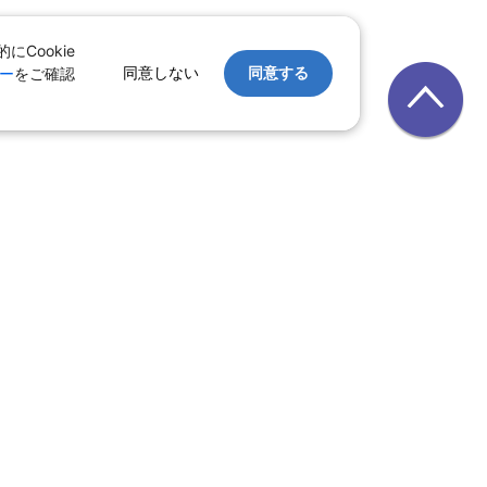
Cookie
同意しない
同意する
ー
をご確認
｜
レンタカー
｜
遊び・体験
テル
ルーズ
｜
鉄道
覧