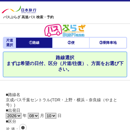
バスぷらざ 高速バス 検索・予約
片道
①路線
②便
③乗降車地
選択
路線選択
まずは希望の日付、区分（片道/往復）、方面をお選び下
さい。
■路線名
京成バス千葉セントラル(TDR・上野・横浜－奈良線（やまと
号）)
■出発日
年
月
日
■区分
片 道
：