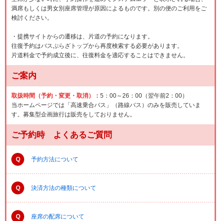
満席もしくは男女別座席管理が原因によるものです。別の便のご利用をご
検討ください。
・提携サイトからの遷移は、片道の予約になります。
往復予約はバスぷらざトップから再度検索する必要があります。
片道料金で予約成立後に、往復料金を適応することはできません。
ご案内
取扱時間（予約・変更・取消）：
5：00～26：00（翌午前2：00）
当ホームページでは「高速乗合バス」（路線バス）のみを販売していま
す。募集型企画旅行は販売をしておりません。
ご予約時 よくあるご質問
Q
予約方法について
Q
決済方法の種類について
Q
座席の配席について