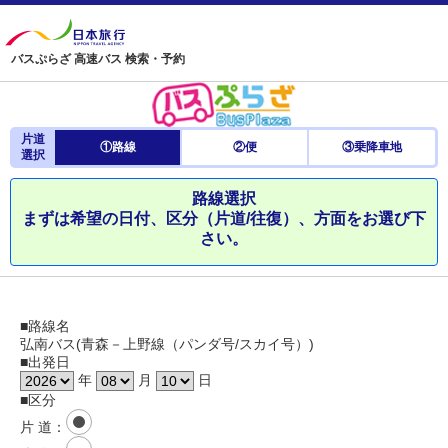
バスぷらざ 高速バス 検索・予約
片道
①路線
②便
③乗降車地
選択
路線選択
まずは希望の日付、区分（片道/往復）、方面をお選び下
さい。
■路線名
弘南バス(青森－上野線（パンダ号/スカイ号）)
■出発日
年
月
日
■区分
片 道
：