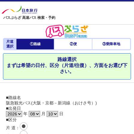
バスぷらざ 高速バス 検索・予約
片道
①路線
②便
③乗降車地
選択
路線選択
まずは希望の日付、区分（片道/往復）、方面をお選び下
さい。
■路線名
阪急観光バス(大阪・京都－新潟線（おけさ号）)
■出発日
年
月
日
■区分
片 道
：