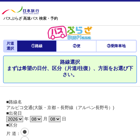
バスぷらざ 高速バス 検索・予約
片道
①路線
②便
③乗降車地
選択
路線選択
まずは希望の日付、区分（片道/往復）、方面をお選び下
さい。
■路線名
アルピコ交通(大阪・京都－長野線（アルペン長野号）)
■出発日
年
月
日
■区分
片 道
：