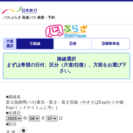
バスぷらざ 高速バス 検索・予約
片道
①路線
②便
③乗降車地
選択
路線選択
まずは希望の日付、区分（片道/往復）、方面をお選び下
さい。
■路線名
富士急静岡バス(東京－富士・富士宮線（やきそばExp/かぐや姫
Exp/ミッドナイトふじ号）)
■出発日
年
月
日
■区分
片 道
：