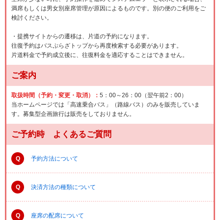
満席もしくは男女別座席管理が原因によるものです。別の便のご利用をご
検討ください。
・提携サイトからの遷移は、片道の予約になります。
往復予約はバスぷらざトップから再度検索する必要があります。
片道料金で予約成立後に、往復料金を適応することはできません。
ご案内
取扱時間（予約・変更・取消）：
5：00～26：00（翌午前2：00）
当ホームページでは「高速乗合バス」（路線バス）のみを販売していま
す。募集型企画旅行は販売をしておりません。
ご予約時 よくあるご質問
Q
予約方法について
Q
決済方法の種類について
Q
座席の配席について