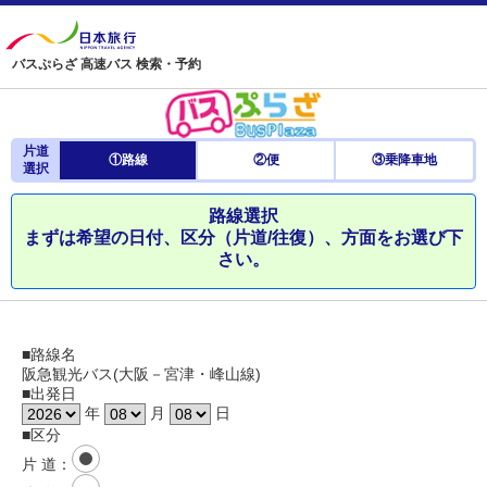
バスぷらざ 高速バス 検索・予約
片道
①路線
②便
③乗降車地
選択
路線選択
まずは希望の日付、区分（片道/往復）、方面をお選び下
さい。
■路線名
阪急観光バス(大阪－宮津・峰山線)
■出発日
年
月
日
■区分
片 道
：