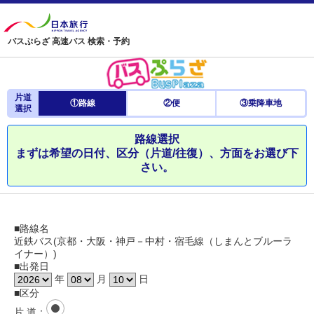
バスぷらざ 高速バス 検索・予約
片道
①路線
②便
③乗降車地
選択
路線選択
まずは希望の日付、区分（片道/往復）、方面をお選び下
さい。
■路線名
近鉄バス(京都・大阪・神戸－中村・宿毛線（しまんとブルーラ
イナー）)
■出発日
年
月
日
■区分
片 道
：