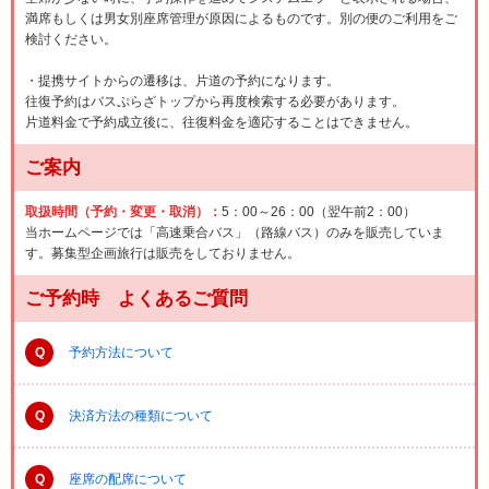
満席もしくは男女別座席管理が原因によるものです。別の便のご利用をご
検討ください。
・提携サイトからの遷移は、片道の予約になります。
往復予約はバスぷらざトップから再度検索する必要があります。
片道料金で予約成立後に、往復料金を適応することはできません。
ご案内
取扱時間（予約・変更・取消）：
5：00～26：00（翌午前2：00）
当ホームページでは「高速乗合バス」（路線バス）のみを販売していま
す。募集型企画旅行は販売をしておりません。
ご予約時 よくあるご質問
Q
予約方法について
Q
決済方法の種類について
Q
座席の配席について