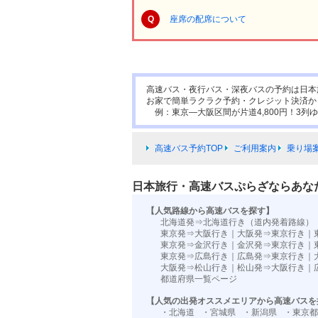
Q
座席の配席について
高速バス・夜行バス・深夜バスの予約は日本
お家で簡単ラクラク予約・クレジット決済か
例：東京―大阪区間が片道4,800円！3列ゆ
高速バス予約TOP
ご利用案内
乗り場
日本旅行・高速バスぷらざならあな
【人気路線から高速バスを探す】
北海道発⇒北海道行き（道内発着路線）
東京発⇒大阪行き
｜
大阪発⇒東京行き
｜
東京発⇒金沢行き
｜
金沢発⇒東京行き
｜
東京発⇒広島行き
｜
広島発⇒東京行き
｜
大阪発⇒松山行き
｜
松山発⇒大阪行き
｜
都道府県一覧ページ
【人気の出発オススメエリアから高速バスを
・北海道
・宮城県
・新潟県
・東京都