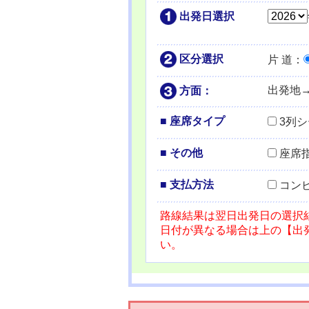
出発日選択
区分選択
片 道
：
出発地
方面：
■ 座席タイプ
3列
■ その他
座席
■ 支払方法
コン
路線結果は翌日出発日の選択
日付が異なる場合は上の【出
い。