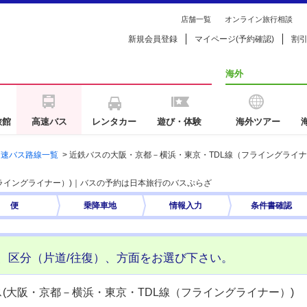
店舗一覧
オンライン旅行相談
新規会員登録
マイページ(予約確認)
割
海外
旅館
高速バス
レンタカー
遊び・体験
海外ツアー
高速バス路線一覧
>
近鉄バスの大阪・京都－横浜・東京・TDL線（フライングライ
フライングライナー）)｜バスの予約は日本旅行のバスぷらざ
便
乗降車地
情報入力
条件書
確認
、区分（片道/往復）、方面をお選び下さい。
(大阪・京都－横浜・東京・TDL線（フライングライナー）)