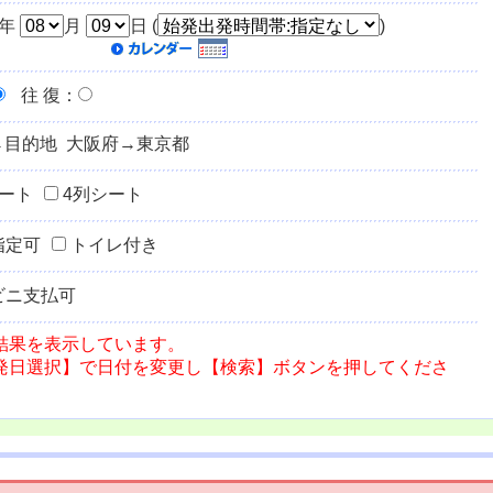
年
月
日 (
)
往 復
：
→目的地 大阪府→東京都
シート
4列シート
指定可
トイレ付き
ビニ支払可
結果を表示しています。
発日選択】で日付を変更し【検索】ボタンを押してくださ