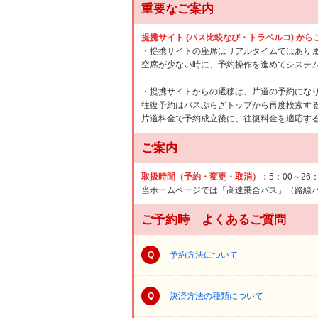
重要なご案内
提携サイト (バス比較なび・トラベルコ) か
・提携サイトの座席はリアルタイムではあり
空席が少ない時に、予約操作を進めてシステ
・提携サイトからの遷移は、片道の予約にな
往復予約はバスぷらざトップから再度検索す
片道料金で予約成立後に、往復料金を適応す
ご案内
取扱時間（予約・変更・取消）：
5：00～26
当ホームページでは「高速乗合バス」（路線
ご予約時 よくあるご質問
Q
予約方法について
Q
決済方法の種類について