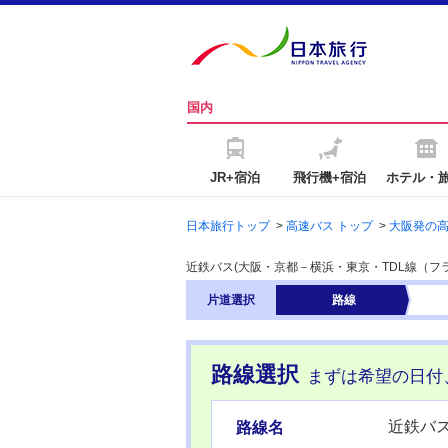
国内
JR+宿泊
飛行機+宿泊
ホテル・
日本旅行トップ
>
高速バス トップ
>
大阪発の
近鉄バス(大阪・京都－横浜・東京・TDL線（
片道
選択
路線
路線選択
まずは希望の日付
近鉄バス
路線名