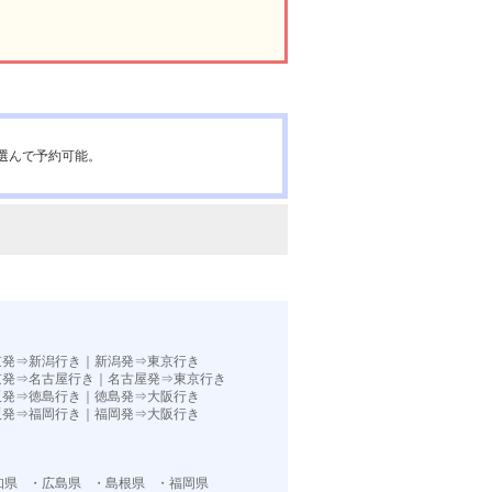
選んで予約可能。
京発⇒新潟行き
｜
新潟発⇒東京行き
京発⇒名古屋行き
｜
名古屋発⇒東京行き
阪発⇒徳島行き
｜
徳島発⇒大阪行き
阪発⇒福岡行き｜
福岡発⇒大阪行き
知県
・広島県
・島根県
・福岡県