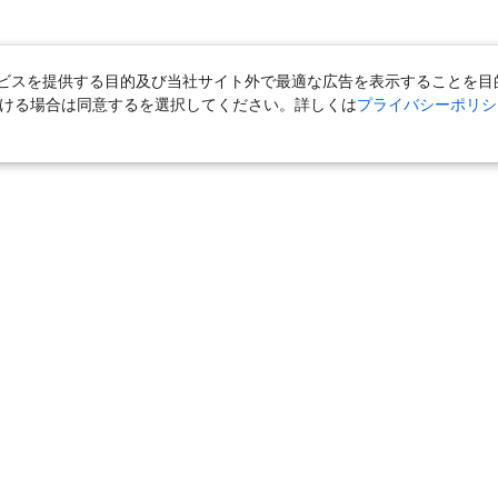
スを提供する目的及び当社サイト外で最適な広告を表示することを目的に
ただける場合は同意するを選択してください。詳しくは
プライバシーポリシ
＋宿泊
｜
国内旅行（ツアー）
｜
旅館・ホテル（宿泊）
｜
高速バス
外旅行（ツアー）
｜
海外航空券
｜
海外ホテル
｜
海外航空券＋海外ホ
ら」
｜
おとなび
｜
海外挙式・ウェディング
｜
ハネムーン
｜
ク
気の定番特集
｜
お得な国内旅行
｜
新幹線の旅