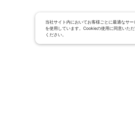
当社サイト内においてお客様ごとに最適なサービ
を使用しています。Cookieの使用に同意い
ください。
日本旅行総合トップ
｜
JR
海
女子旅「たびー
【国内旅行】
季節のおすすめ旅行
｜
人