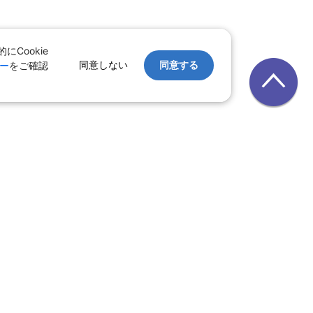
Cookie
同意しない
同意する
ー
をご確認
｜
レンタカー
｜
遊び・体験
テル
ルーズ
｜
鉄道