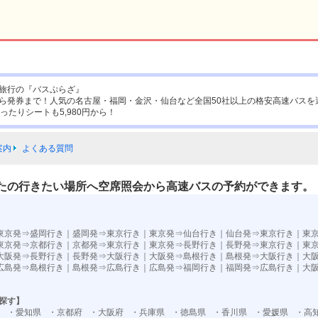
旅行の『バスぷらざ』
ら発券まで！人気の名古屋・福岡・金沢・仙台など全国50社以上の格安高速バスを
ったりシートも5,980円から！
案内
よくある質問
たの行きたい場所へ空席照会から高速バスの予約ができます。
東京発⇒盛岡行き
｜
盛岡発⇒東京行き
｜
東京発⇒仙台行き
｜
仙台発⇒東京行き
｜
東
東京発⇒京都行き
｜
京都発⇒東京行き
｜
東京発⇒長野行き
｜
長野発⇒東京行き
｜
東
大阪発⇒長野行き
｜
長野発⇒大阪行き
｜
大阪発⇒島根行き
｜
島根発⇒大阪行き
｜
大
広島発⇒島根行き
｜
島根発⇒広島行き
｜
広島発⇒福岡行き
｜
福岡発⇒広島行き
｜
大
探す】
・愛知県
・京都府
・大阪府
・兵庫県
・徳島県
・香川県
・愛媛県
・高