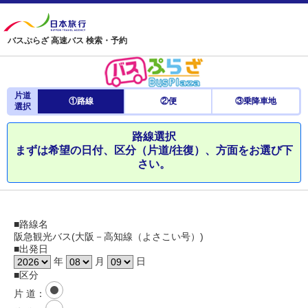
バスぷらざ 高速バス 検索・予約
片道
①路線
②便
③乗降車地
選択
路線選択
まずは希望の日付、区分（片道/往復）、方面をお選び下
さい。
■路線名
阪急観光バス(大阪－高知線（よさこい号）)
■出発日
年
月
日
■区分
片 道
：