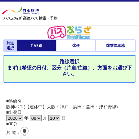
バスぷらざ 高速バス 検索・予約
片道
①路線
②便
③乗降車地
選択
路線選択
まずは希望の日付、区分（片道/往復）、方面をお選び下
さい。
■路線名
阪神バス(【運休中】大阪・神戸－浜田・益田・津和野線)
■出発日
年
月
日
■区分
片 道
：