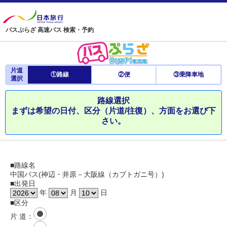
バスぷらざ 高速バス 検索・予約
片道
①路線
②便
③乗降車地
選択
路線選択
まずは希望の日付、区分（片道/往復）、方面をお選び下
さい。
■路線名
中国バス(神辺・井原－大阪線（カブトガニ号）)
■出発日
年
月
日
■区分
片 道
：