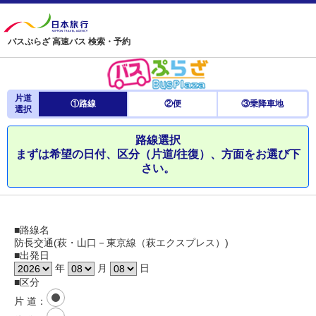
バスぷらざ 高速バス 検索・予約
片道
①路線
②便
③乗降車地
選択
路線選択
まずは希望の日付、区分（片道/往復）、方面をお選び下
さい。
■路線名
防長交通(萩・山口－東京線（萩エクスプレス）)
■出発日
年
月
日
■区分
片 道
：