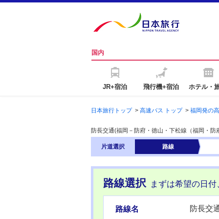
国内
JR+宿泊
飛行機+宿泊
ホテル・
日本旅行トップ
>
高速バス トップ
>
福岡発の
防長交通(福岡－防府・徳山・下松線（福岡・防
片道
選択
路線
路線選択
まずは希望の日付
防長交
路線名