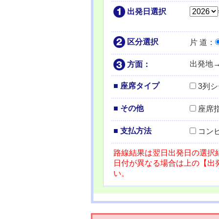
出発日選択
区分選択
片 道
：
出発地
方面：
■ 座席タイプ
3列
■ その他
座席
■ 支払方法
コン
路線結果は翌日出発日の選択
日付が異なる場合は上の【出
い。