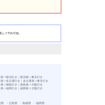
選んで予約可能。
京発⇒新潟行き
｜
新潟発⇒東京行き
京発⇒名古屋行き
｜
名古屋発⇒東京行き
阪発⇒徳島行き
｜
徳島発⇒大阪行き
阪発⇒福岡行き｜
福岡発⇒大阪行き
知県
・広島県
・島根県
・福岡県