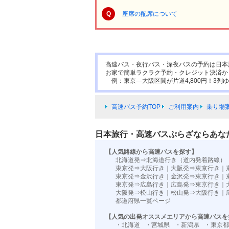
Q
座席の配席について
高速バス・夜行バス・深夜バスの予約は日本
お家で簡単ラクラク予約・クレジット決済か
例：東京―大阪区間が片道4,800円！3列ゆ
高速バス予約TOP
ご利用案内
乗り場
日本旅行・高速バスぷらざならあな
【人気路線から高速バスを探す】
北海道発⇒北海道行き（道内発着路線）
東京発⇒大阪行き
｜
大阪発⇒東京行き
｜
東京発⇒金沢行き
｜
金沢発⇒東京行き
｜
東京発⇒広島行き
｜
広島発⇒東京行き
｜
大阪発⇒松山行き
｜
松山発⇒大阪行き
｜
都道府県一覧ページ
【人気の出発オススメエリアから高速バスを
・北海道
・宮城県
・新潟県
・東京都