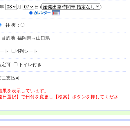
年
月
日 (
)
往 復
：
→目的地 福岡県→山口県
シート
4列シート
指定可
トイレ付き
ビニ支払可
結果を表示しています。
発日選択】で日付を変更し【検索】ボタンを押してくださ