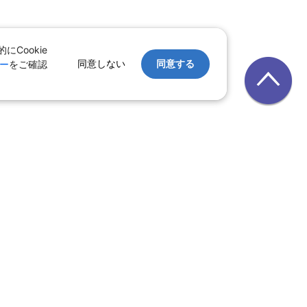
Cookie
同意しない
同意する
ー
をご確認
｜
レンタカー
｜
遊び・体験
テル
ルーズ
｜
鉄道