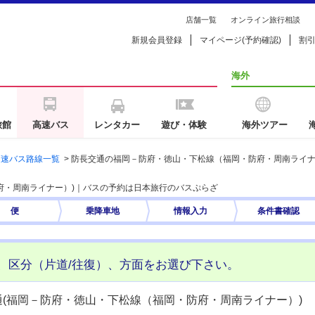
店舗一覧
オンライン旅行相談
新規会員登録
マイページ(予約確認)
割
海外
旅館
高速バス
レンタカー
遊び・体験
海外ツアー
高速バス路線一覧
>
防長交通の福岡－防府・徳山・下松線（福岡・防府・周南ライ
府・周南ライナー）)｜バスの予約は日本旅行のバスぷらざ
便
乗降車地
情報入力
条件書
確認
、区分（片道/往復）、方面をお選び下さい。
通(福岡－防府・徳山・下松線（福岡・防府・周南ライナー）)