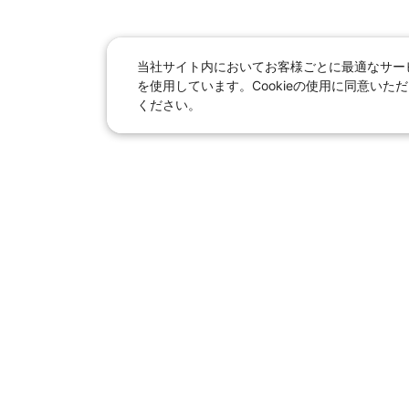
当社サイト内においてお客様ごとに最適なサービ
を使用しています。Cookieの使用に同意い
ください。
日本旅行総合トップ
｜
JR
海
女子旅「たびー
【国内旅行】
季節のおすすめ旅行
｜
人