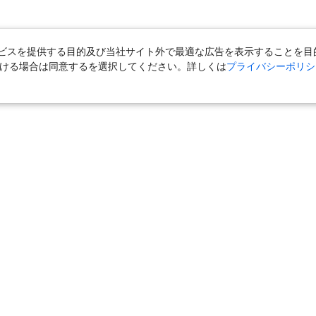
スを提供する目的及び当社サイト外で最適な広告を表示することを目的に
ただける場合は同意するを選択してください。詳しくは
プライバシーポリシ
＋宿泊
｜
国内旅行（ツアー）
｜
旅館・ホテル（宿泊）
｜
高速バス
外旅行（ツアー）
｜
海外航空券
｜
海外ホテル
｜
海外航空券＋海外ホ
ら」
｜
おとなび
｜
海外挙式・ウェディング
｜
ハネムーン
｜
ク
気の定番特集
｜
お得な国内旅行
｜
新幹線の旅