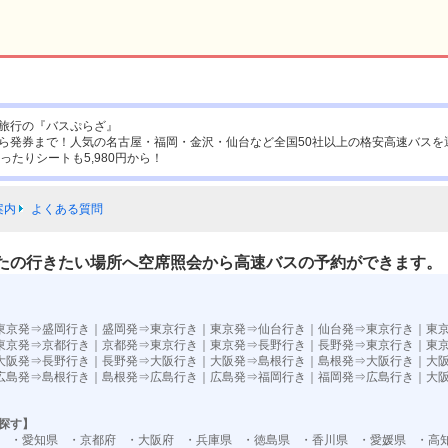
旅行の『バスぷらざ』
ら発券まで！人気の名古屋・福岡・金沢・仙台など全国50社以上の格安高速バスを
ったりシートも5,980円から！
案内
よくある質問
たの行きたい場所へ空席照会から高速バスの予約ができます。
東京発⇒盛岡行き
｜
盛岡発⇒東京行き
｜
東京発⇒仙台行き
｜
仙台発⇒東京行き
｜
東
東京発⇒京都行き
｜
京都発⇒東京行き
｜
東京発⇒長野行き
｜
長野発⇒東京行き
｜
東
大阪発⇒長野行き
｜
長野発⇒大阪行き
｜
大阪発⇒島根行き
｜
島根発⇒大阪行き
｜
大
広島発⇒島根行き
｜
島根発⇒広島行き
｜
広島発⇒福岡行き
｜
福岡発⇒広島行き
｜
大
探す】
・愛知県
・京都府
・大阪府
・兵庫県
・徳島県
・香川県
・愛媛県
・高