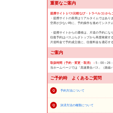
重要なご案内
提携サイト (バス比較なび・トラベルコ) か
・提携サイトの座席はリアルタイムではあり
空席が少ない時に、予約操作を進めてシステ
・提携サイトからの遷移は、片道の予約にな
往復予約はバスぷらざトップから再度検索す
片道料金で予約成立後に、往復料金を適応す
ご案内
取扱時間（予約・変更・取消）：
5：00～26
当ホームページでは「高速乗合バス」（路線
ご予約時 よくあるご質問
Q
予約方法について
Q
決済方法の種類について