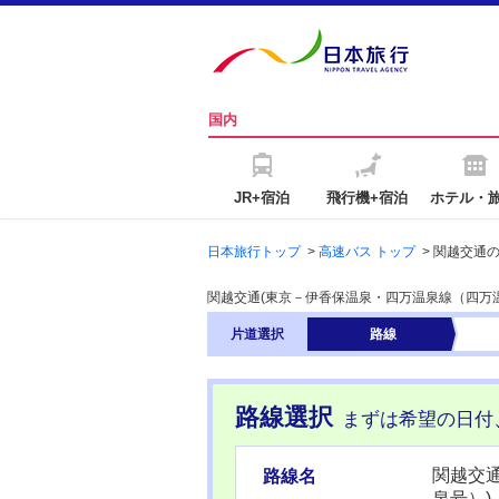
国内
JR+宿泊
飛行機+宿泊
ホテル・
日本旅行トップ
>
高速バス トップ
>
関越交通の
関越交通(東京－伊香保温泉・四万温泉線（四万
片道
選択
路線
路線選択
まずは希望の日付
関越交
路線名
泉号）)