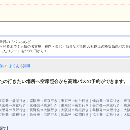
旅行の『バスぷらざ』
ら発券まで！人気の名古屋・福岡・金沢・仙台など全国50社以上の格安高速バスを
ったりシートも5,980円から！
案内
よくある質問
たの行きたい場所へ空席照会から高速バスの予約ができます。
東京発⇒盛岡行き
｜
盛岡発⇒東京行き
｜
東京発⇒仙台行き
｜
仙台発⇒東京行き
｜
東
東京発⇒京都行き
｜
京都発⇒東京行き
｜
東京発⇒長野行き
｜
長野発⇒東京行き
｜
東
大阪発⇒長野行き
｜
長野発⇒大阪行き
｜
大阪発⇒島根行き
｜
島根発⇒大阪行き
｜
大
広島発⇒島根行き
｜
島根発⇒広島行き
｜
広島発⇒福岡行き
｜
福岡発⇒広島行き
｜
大
探す】