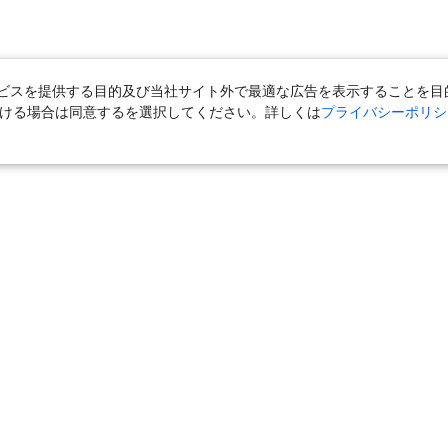
スを提供する目的及び当社サイト外で最適な広告を表示することを目的に
ただける場合は同意するを選択してください。詳しくは
プライバシーポリシ
＋宿泊
｜
国内旅行（ツアー）
｜
旅館・ホテル（宿泊）
｜
高速バス
外旅行（ツアー）
｜
海外航空券
｜
海外ホテル
｜
海外航空券＋海外ホ
ら」
｜
おとなび
｜
海外挙式・ウェディング
｜
ハネムーン
｜
ク