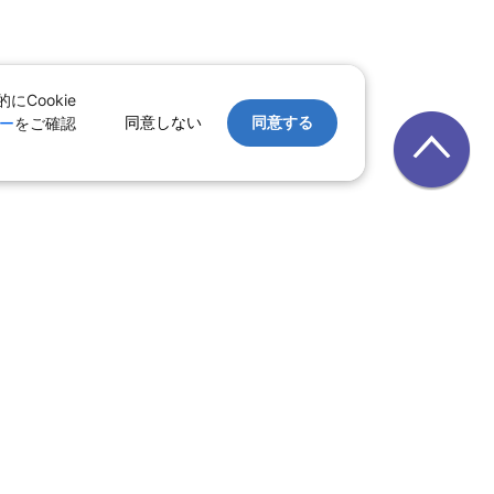
Cookie
同意しない
同意する
ー
をご確認
｜
レンタカー
｜
遊び・体験
テル
ルーズ
｜
鉄道