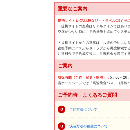
重要なご案内
提携サイト (バス比較なび・トラベルコ) か
・提携サイトの座席はリアルタイムではあり
空席が少ない時に、予約操作を進めてシステ
・提携サイトからの遷移は、片道の予約にな
往復予約はバスぷらざトップから再度検索す
片道料金で予約成立後に、往復料金を適応す
ご案内
取扱時間（予約・変更・取消）：
5：00～26
当ホームページでは「高速乗合バス」（路線
ご予約時 よくあるご質問
Q
予約方法について
Q
決済方法の種類について