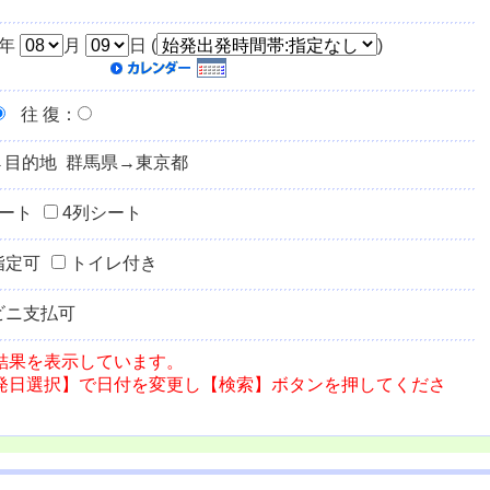
年
月
日 (
)
往 復
：
→目的地 群馬県→東京都
シート
4列シート
指定可
トイレ付き
ビニ支払可
結果を表示しています。
発日選択】で日付を変更し【検索】ボタンを押してくださ