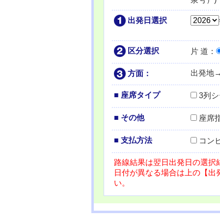
出発日選択
区分選択
片 道
：
出発地
方面：
■ 座席タイプ
3列
■ その他
座席
■ 支払方法
コン
路線結果は翌日出発日の選択
日付が異なる場合は上の【出
い。