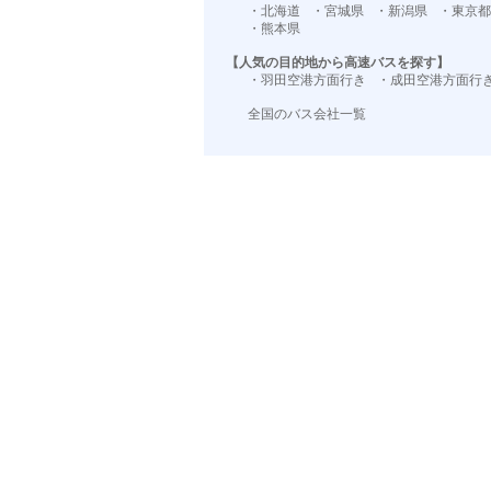
・北海道
・宮城県
・新潟県
・東京都
・熊本県
【人気の目的地から高速バスを探す】
・羽田空港方面行き
・成田空港方面行
全国のバス会社一覧