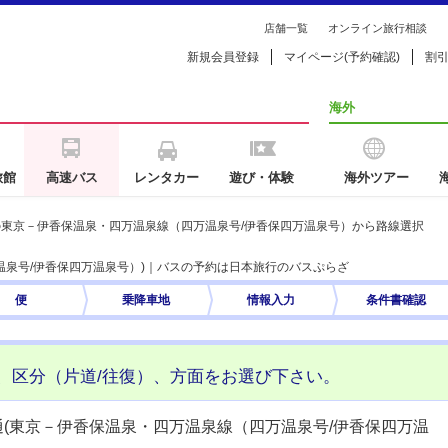
店舗一覧
オンライン旅行相談
新規会員登録
マイページ(予約確認)
割
海外
旅館
高速バス
レンタカー
遊び・体験
海外ツアー
東京－伊香保温泉・四万温泉線（四万温泉号/伊香保四万温泉号）から路線選択
温泉号/伊香保四万温泉号）)｜バスの予約は日本旅行のバスぷらざ
便
乗降車地
情報入力
条件書
確認
、区分（片道/往復）、方面をお選び下さい。
通(東京－伊香保温泉・四万温泉線（四万温泉号/伊香保四万温