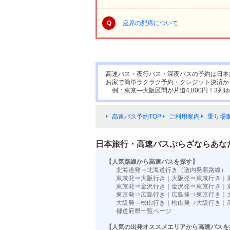
Q
座席の配席について
高速バス・夜行バス・深夜バスの予約は日本
お家で簡単ラクラク予約・クレジット決済か
例：東京―大阪区間が片道4,800円！3列ゆ
高速バス予約TOP
ご利用案内
乗り場
日本旅行・高速バスぷらざならあな
【人気路線から高速バスを探す】
北海道発⇒北海道行き（道内発着路線）
東京発⇒大阪行き
｜
大阪発⇒東京行き
｜
東京発⇒金沢行き
｜
金沢発⇒東京行き
｜
東京発⇒広島行き
｜
広島発⇒東京行き
｜
大阪発⇒松山行き
｜
松山発⇒大阪行き
｜
都道府県一覧ページ
【人気の出発オススメエリアから高速バスを