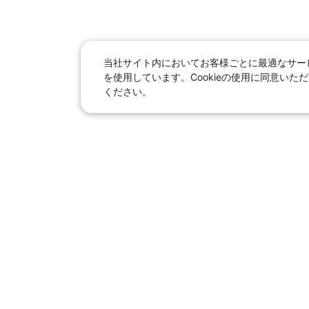
当社サイト内においてお客様ごとに最適なサービ
を使用しています。Cookieの使用に同意い
ください。
日本旅行総合トップ
｜
JR
海
女子旅「たびー