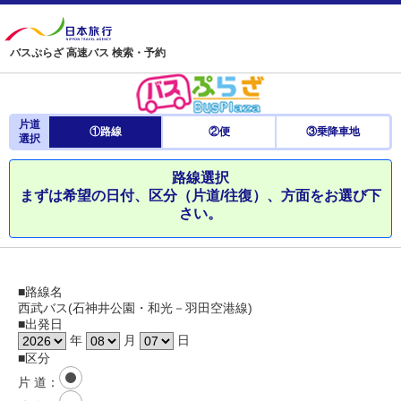
バスぷらざ 高速バス 検索・予約
片道
①路線
②便
③乗降車地
選択
路線選択
まずは希望の日付、区分（片道/往復）、方面をお選び下
さい。
■路線名
西武バス(石神井公園・和光－羽田空港線)
■出発日
年
月
日
■区分
片 道
：