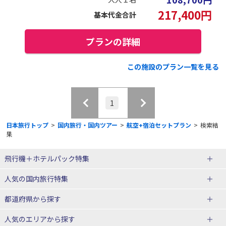
217,400
円
基本代金合計
プランの詳細
この施設のプラン一覧を見る
1
日本旅行トップ
>
国内旅行・国内ツアー
>
航空+宿泊セットプラン
>
検索結
果
飛行機＋ホテルパック特集
赤い風船ダイナミックパッケージ
ＪＡＬで行く飛行機+ホテルパック
人気の国内旅行特集
（飛行機+ホテルパック）
東京ディズニーリゾート®への旅
ユニバーサル・スタジオ・ジャパ
都道府県から探す
ＡＮＡで行く飛行機+ホテルパック
出張パック
ンへの旅
人気のエリアから探す