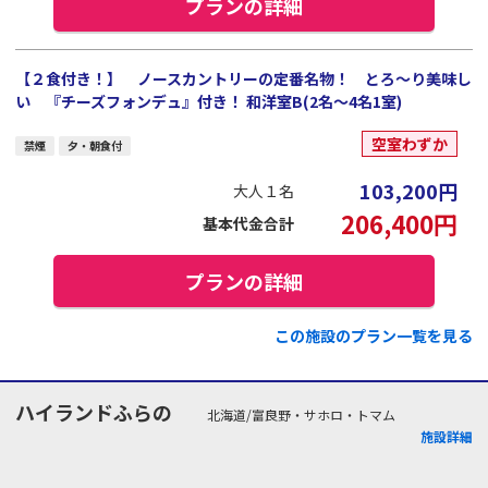
プランの詳細
【２食付き！】 ノースカントリーの定番名物！ とろ～り美味し
い 『チーズフォンデュ』付き！ 和洋室B(2名～4名1室)
空室わずか
禁煙
夕・朝食付
103,200
円
大人１名
206,400
円
基本代金合計
プランの詳細
この施設のプラン一覧を見る
ハイランドふらの
北海道/富良野・サホロ・トマム
施設詳細