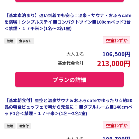
【基本素泊まり】遅い到着でも安心！温泉・サウナ・おふろcafe
を満喫｜シンプルステイ ■コンパクトツイン■100cmベッド2台
＜禁煙・１７平米＞(1名～2名1室)
空室わずか
禁煙
食事なし
106,500
円
大人１名
213,000
円
基本代金合計
プランの詳細
【基本朝食付】星空と温泉サウナ＆おふろcafeでゆったり☆約50
品の朝食ビュッフェで朝から元気に！ ■ダブルルーム■140cmベ
ッド1台＜禁煙・１７平米＞(1名～2名1室)
空室わずか
禁煙
朝食付
108,700
円
大人１名