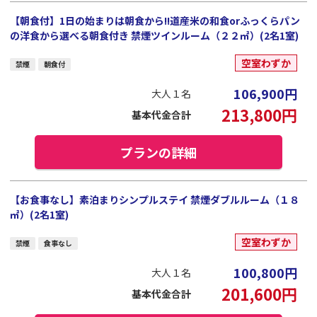
【朝食付】1日の始まりは朝食から!!道産米の和食orふっくらパン
の洋食から選べる朝食付き 禁煙ツインルーム（２２㎡）(2名1室)
空室わずか
禁煙
朝食付
106,900
円
大人１名
213,800
円
基本代金合計
プランの詳細
【お食事なし】素泊まりシンプルステイ 禁煙ダブルルーム（１８
㎡）(2名1室)
空室わずか
禁煙
食事なし
100,800
円
大人１名
201,600
円
基本代金合計