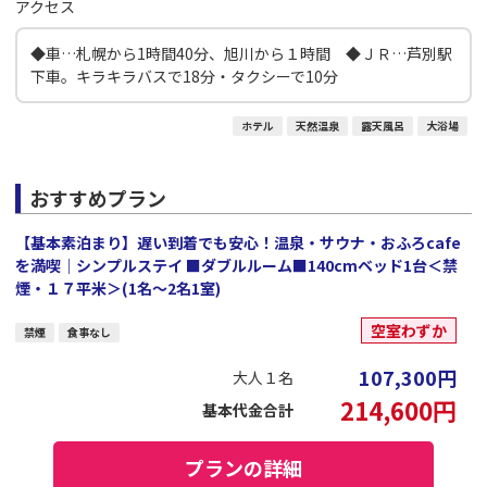
アクセス
◆車…札幌から1時間40分、旭川から１時間 ◆ＪＲ…芦別駅
下車。キラキラバスで18分・タクシーで10分
ホテル
天然温泉
露天風呂
大浴場
おすすめプラン
【基本素泊まり】遅い到着でも安心！温泉・サウナ・おふろcafe
を満喫｜シンプルステイ ■ダブルルーム■140cmベッド1台＜禁
煙・１７平米＞(1名～2名1室)
空室わずか
禁煙
食事なし
107,300
円
大人１名
214,600
円
基本代金合計
プランの詳細