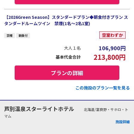
【2026Green Season】スタンダードプラン◆朝食付きプラン ス
タンダードルームツイン 禁煙(1名～2名1室)
空室わずか
禁煙
朝食付
106,900
円
大人１名
213,800
円
基本代金合計
プランの詳細
この施設のプラン一覧を見る
芦別温泉スターライトホテル
北海道/富良野・サホロ・ト
マム
施設詳細