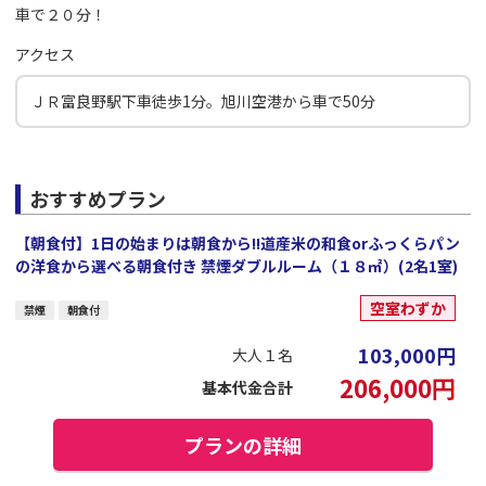
車で２０分！
アクセス
ＪＲ富良野駅下車徒歩1分。旭川空港から車で50分
おすすめプラン
【朝食付】1日の始まりは朝食から!!道産米の和食orふっくらパン
の洋食から選べる朝食付き 禁煙ダブルルーム（１８㎡）(2名1室)
空室わずか
禁煙
朝食付
103,000
円
大人１名
206,000
円
基本代金合計
プランの詳細