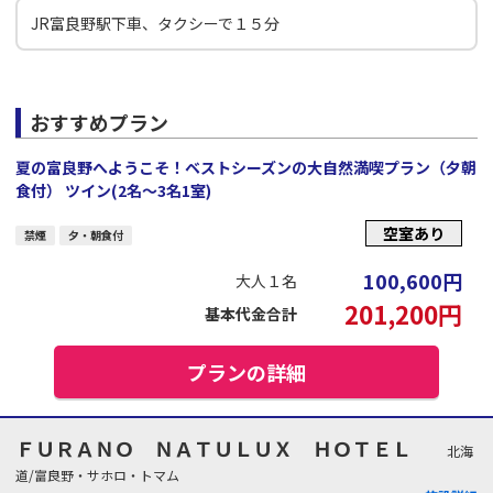
JR富良野駅下車、タクシーで１５分
おすすめプラン
夏の富良野へようこそ！ベストシーズンの大自然満喫プラン（夕朝
食付） ツイン(2名～3名1室)
空室あり
禁煙
夕・朝食付
100,600
円
大人１名
201,200
円
基本代金合計
プランの詳細
ＦＵＲＡＮＯ ＮＡＴＵＬＵＸ ＨＯＴＥＬ
北海
道/富良野・サホロ・トマム