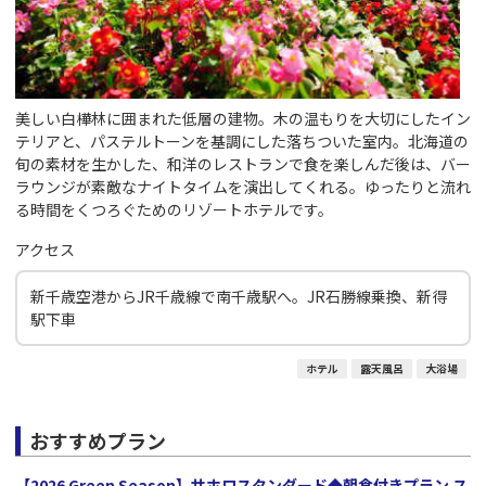
美しい白樺林に囲まれた低層の建物。木の温もりを大切にしたイン
テリアと、パステルトーンを基調にした落ちついた室内。北海道の
旬の素材を生かした、和洋のレストランで食を楽しんだ後は、バー
ラウンジが素敵なナイトタイムを演出してくれる。ゆったりと流れ
る時間をくつろぐためのリゾートホテルです。
アクセス
新千歳空港からJR千歳線で南千歳駅へ。JR石勝線乗換、新得
駅下車
ホテル
露天風呂
大浴場
おすすめプラン
【2026 Green Season】サホロスタンダード◆朝食付きプラン ス