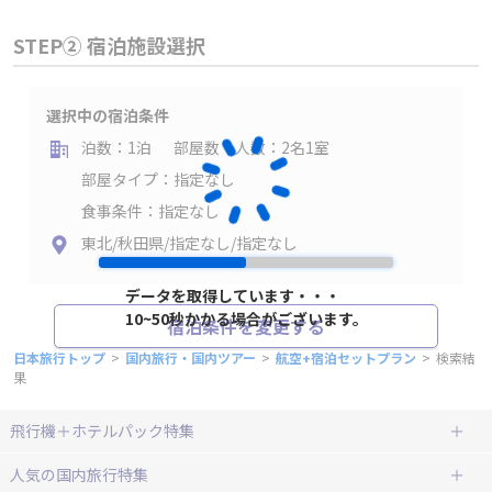
STEP② 宿泊施設選択
選択中の宿泊条件
泊数：1泊
部屋数・人数：2名1室
部屋タイプ：指定なし
食事条件：指定なし
東北/秋田県/指定なし/指定なし
データを取得しています・・・
10~50秒かかる場合がございます。
宿泊条件を変更する
日本旅行トップ
>
国内旅行・国内ツアー
>
航空+宿泊セットプラン
>
検索結
果
飛行機＋ホテルパック特集
赤い風船ダイナミックパッケージ
ＪＡＬで行く飛行機+ホテルパック
人気の国内旅行特集