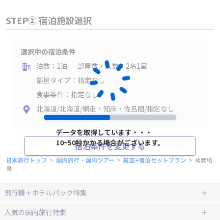
STEP② 宿泊施設選択
選択中の宿泊条件
泊数：1泊
部屋数・人数：2名1室
部屋タイプ：指定なし
食事条件：指定なし
北海道/北海道/網走・知床・佐呂間/指定なし
データを取得しています・・・
10~50秒かかる場合がございます。
宿泊条件を変更する
日本旅行トップ
>
国内旅行・国内ツアー
>
航空+宿泊セットプラン
>
検索結
果
飛行機＋ホテルパック特集
赤い風船ダイナミックパッケージ
ＪＡＬで行く飛行機+ホテルパック
人気の国内旅行特集