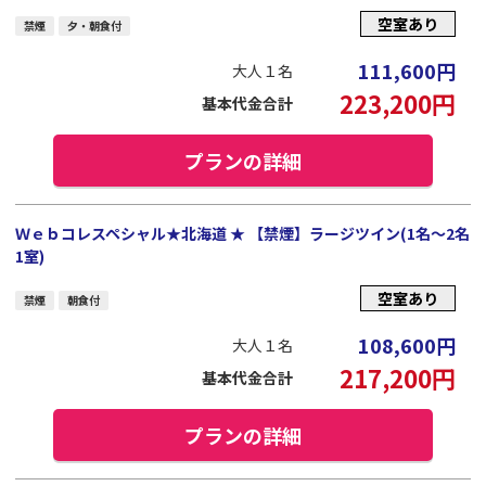
空室あり
禁煙
夕・朝食付
111,600
円
大人１名
223,200
円
基本代金合計
プランの詳細
Ｗｅｂコレスペシャル★北海道 ★ 【禁煙】ラージツイン(1名～2名
1室)
空室あり
禁煙
朝食付
108,600
円
大人１名
217,200
円
基本代金合計
プランの詳細