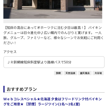
【知床の高台にあってオホーツクに沈む夕日は最高！】 バイキン
グメニューは日々進化中♪広い館内でのんびりと寛げます。 一人
旅、グループ、ファミリーなど、様々なシーンでお気軽にご利用く
ださい！
アクセス
ＪＲ釧網線知床斜里駅より路線バスで50分
旅館
天然温泉
露天風呂
大浴場
おすすめプラン
Ｗｅｂコレスペシャル★北海道 夕食はフリードリンク付バイキン
グをご用意★ 【禁煙】ラージツイン(1名～2名1室)