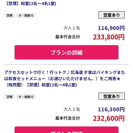
【禁煙】和室(2名～4名1室)
空室あり
禁煙
夕・朝食付
116,900
円
大人１名
233,800
円
基本代金合計
プランの詳細
アクセスセットで行く！行っトク♪北海道 夕食はバイキングまた
は和食セットメニュー（お選びいただけません。）をご用意★
（飛燕閣）【禁煙】和室(2名～4名1室)
空室あり
禁煙
夕・朝食付
116,300
円
大人１名
232,600
円
基本代金合計