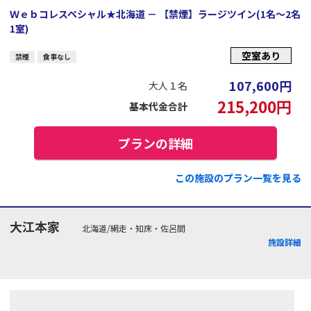
Ｗｅｂコレスペシャル★北海道 － 【禁煙】ラージツイン(1名～2名
1室)
空室あり
禁煙
食事なし
107,600
円
大人１名
215,200
円
基本代金合計
プランの詳細
この施設のプラン一覧を見る
大江本家
北海道/網走・知床・佐呂間
施設詳細