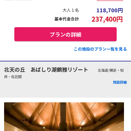
118,700
円
大人１名
237,400
円
基本代金合計
プランの詳細
この施設のプラン一覧を見る
北天の丘 あばしり湖鶴雅リゾート
北海道/網走・知
床・佐呂間
施設詳細