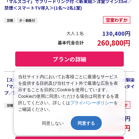
「マルスコイ」でフリードリンク付 ＜新東館＞洋室ツイン33㎡／
禁煙＜スマートTV導入＞(1名～2名1室)
空室わずか
禁煙
夕・朝食付
130,400
円
大人１名
260,800
円
基本代金合計
プランの詳細
当社サイト内においてお客様ごとに最適なサービス
【スタンダード■2食付きバイキングプラン】～夕食はCMでお馴染
を提供する目的及び当社サイト外で最適な広告を表
「マルスコイ」でフリードリンク付 ＜至然館＞和洋室52㎡ Aタイ
示することを目的にCookieを使用しています。
プ／禁煙(2名～5名1室)
Cookieの使用に同意いただける場合は同意するを選
択してください。詳しくは
プライバシーポリシー
を
空室わずか
禁煙
夕・朝食付
ご確認ください。
130,400
円
大人１名
同意しない
同意する
260,800
円
基本代金合計