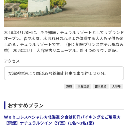
2018年4月28日に、キキ知床ナチュラルリゾートとしてリブランド
オープン。森や木陰、木洩れ日の心地よさ体感する大人も子供も楽
しめるナチュラルリゾートです。（旧：知床プリンスホテル風なみ
季） 2023年1月 大浴場古リニューアル。計４つのサウナ新設。
アクセス
女満別空港より国道39号線網走経由で車で約１２０分。
旅館
天然温泉
露天風呂
大浴場
おすすめプラン
Ｗｅｂコレスペシャル★北海道 夕食は和洋バイキングをご用意★
【禁煙】ナチュラルツイン（洋室）(1名～3名1室)