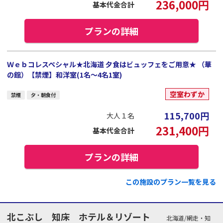
236,000
円
基本代金合計
プランの詳細
Ｗｅｂコレスペシャル★北海道 夕食はビュッフェをご用意★ （華
の館）【禁煙】和洋室(1名～4名1室)
空室わずか
禁煙
夕・朝食付
115,700
円
大人１名
231,400
円
基本代金合計
プランの詳細
この施設のプラン一覧を見る
北こぶし 知床 ホテル＆リゾート
北海道/網走・知