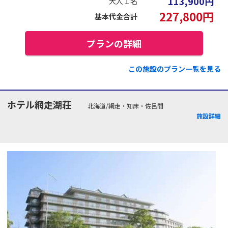
113,900
円
大人１名
227,800
円
基本代金合計
プランの詳細
この施設のプラン一覧を見る
ホテル網走湖荘
北海道/網走・知床・佐呂間
施設詳細