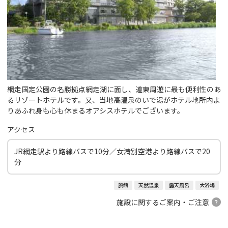
網走国定公園の名勝拠点網走湖に面し、道東周遊に最も便利性のあ
るリゾートホテルです。又、当地高温泉のいで湯がホテル地所内よ
りあふれ身も心も休まるオアシスホテルでございます。
アクセス
JR網走駅より路線バスで10分／女満別空港より路線バスで20
分
旅館
天然温泉
露天風呂
大浴場
施設に関するご案内・ご注意