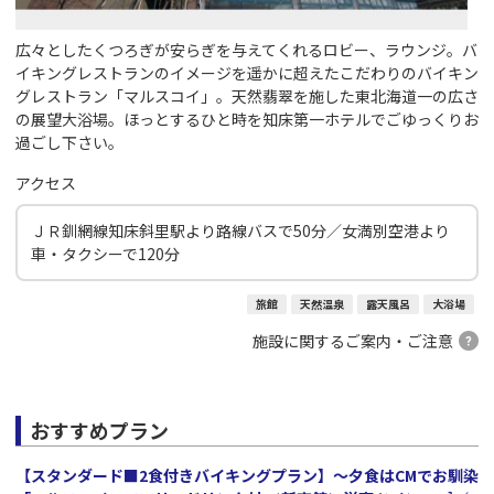
広々としたくつろぎが安らぎを与えてくれるロビー、ラウンジ。バ
イキングレストランのイメージを遥かに超えたこだわりのバイキン
グレストラン「マルスコイ」。天然翡翠を施した東北海道一の広さ
の展望大浴場。ほっとするひと時を知床第一ホテルでごゆっくりお
過ごし下さい。
アクセス
ＪＲ釧網線知床斜里駅より路線バスで50分／女満別空港より
車・タクシーで120分
旅館
天然温泉
露天風呂
大浴場
施設に関するご案内・ご注意
おすすめプラン
【スタンダード■2食付きバイキングプラン】～夕食はCMでお馴染