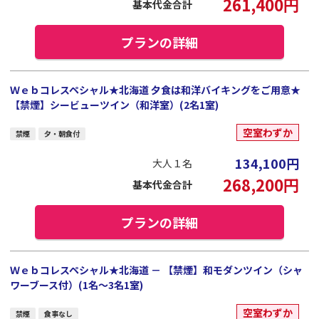
261,400
円
基本代金合計
プランの詳細
Ｗｅｂコレスペシャル★北海道 夕食は和洋バイキングをご用意★
【禁煙】シービューツイン（和洋室）(2名1室)
空室わずか
禁煙
夕・朝食付
134,100
円
大人１名
268,200
円
基本代金合計
プランの詳細
Ｗｅｂコレスペシャル★北海道 － 【禁煙】和モダンツイン（シャ
ワーブース付）(1名～3名1室)
空室わずか
禁煙
食事なし