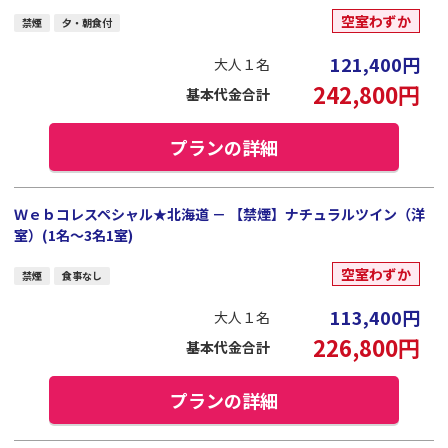
空室わずか
禁煙
夕・朝食付
121,400
円
大人１名
242,800
円
基本代金合計
プランの詳細
Ｗｅｂコレスペシャル★北海道 － 【禁煙】ナチュラルツイン（洋
室）(1名～3名1室)
空室わずか
禁煙
食事なし
113,400
円
大人１名
226,800
円
基本代金合計
プランの詳細