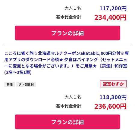
117,200
円
大人１名
234,400
円
基本代金合計
プランの詳細
こころに響く旅☆北海道マルチクーポンakatabi1,000円分付※専
用アプリのダウンロード必須★ 夕食はバイキング（セットメニュ
ーに変更となる場合がございます。）をご用意★ 【禁煙】和洋室
(2名～3名1室)
空室わずか
禁煙
夕・朝食付
118,300
円
大人１名
236,600
円
基本代金合計
プランの詳細