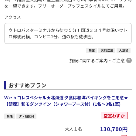
を一望できます。フリーオーダーブッフェスタイルにてご用意。
アクセス
ウトロバスターミナルから徒歩５分！国道３３４号線沿いウト
ロ郵便局横。コンビニ2分、道の駅も徒歩圏。
旅館
天然温泉
大浴場
施設に関するご案内・ご注意
おすすめプラン
Ｗｅｂコレスペシャル★北海道 夕食は和洋バイキングをご用意★
【禁煙】和モダンツイン（シャワーブース付）(1名～3名1室)
空室わずか
禁煙
夕・朝食付
130,700
円
大人１名