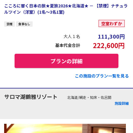
こころに響く日本の旅★夏旅2026★北海道★ － 【禁煙】ナチュラ
ルツイン（洋室）(1名～3名1室)
空室わずか
禁煙
食事なし
111,300
円
大人１名
222,600
円
基本代金合計
プランの詳細
この施設のプラン一覧を見る
サロマ湖鶴雅リゾート
北海道/網走・知床・佐呂間
施設詳細