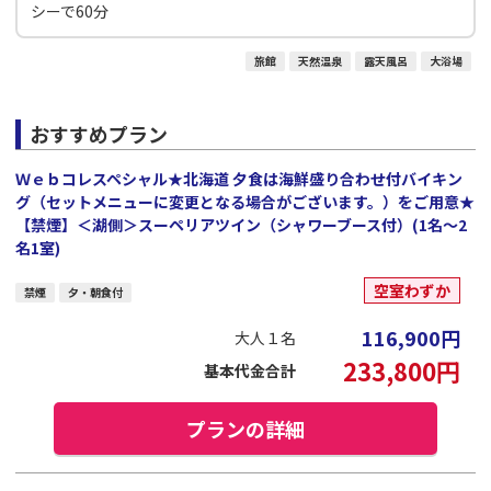
シーで60分
旅館
天然温泉
露天風呂
大浴場
おすすめプラン
Ｗｅｂコレスペシャル★北海道 夕食は海鮮盛り合わせ付バイキン
グ（セットメニューに変更となる場合がございます。）をご用意★
【禁煙】＜湖側＞スーペリアツイン（シャワーブース付）(1名～2
名1室)
空室わずか
禁煙
夕・朝食付
116,900
円
大人１名
233,800
円
基本代金合計
プランの詳細