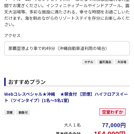
間でお寛ぎください。インフィニティプールやインドアプール、露
天大浴場等、多彩な施設に満たされる、幸せな時間をお過ごしいた
だけます。海を眺めながらのリゾートステイを存分にお楽しみくだ
さい。
アクセス
那覇空港より車で約49分（沖縄自動車道利用の場合）
ホテル
露天風呂
大浴場
おすすめプラン
Webコレスペシャル★沖縄 ★朝食付 【禁煙】ハイフロアスイー
ト（ツインタイプ）(1名～5名1室)
空室わずか
禁煙
朝食付
77,000
円
大人１名
154,000
円
基本代金合計