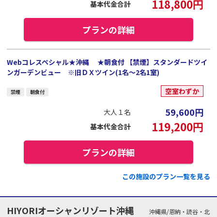
118,800
円
基本代金合計
プランの詳細
Webコレスペシャル★沖縄 ★朝食付 【禁煙】スタンダードツイ
ンガーデンビュー ※旧ＤＸツイン(1名～2名1室)
空室わずか
禁煙
朝食付
59,600
円
大人１名
119,200
円
基本代金合計
プランの詳細
この施設のプラン一覧を見る
HIYORIオーシャンリゾート沖縄
沖縄県/恩納・読谷・北