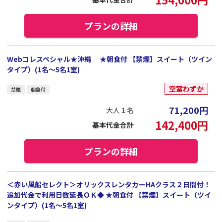
プランの詳細
Webコレスペシャル★沖縄 ★朝食付 【禁煙】スイート（ツイン
タイプ）(1名～5名1室)
空室わずか
禁煙
朝食付
71,200
円
大人１名
142,400
円
基本代金合計
プランの詳細
＜赤い風船セレクト＞オリックスレンタカーHAクラス２日間付！
追加代金で利用日数延長ＯＫ◆ ★朝食付 【禁煙】スイート（ツイ
ンタイプ）(1名～5名1室)