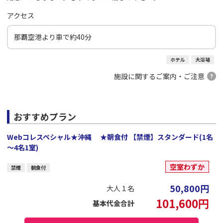
アクセス
那覇空港より車で約40分
ホテル
大浴場
施設に関するご案内・ご注意
おすすめプラン
Webコレスペシャル★沖縄 ★朝食付 【禁煙】スタンダード(1名
～4名1室)
空室わずか
禁煙
朝食付
50,800
円
大人１名
101,600
円
基本代金合計