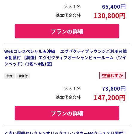
65,400
円
大人１名
130,800
円
基本代金合計
プランの詳細
Webコレスペシャル★沖縄 エグゼクティブラウンジご利用可能
★朝食付 【禁煙】エグゼクティブオーシャンビュールーム（ツイ
ンベッド）(2名～4名1室)
空室わずか
禁煙
朝食付
73,600
円
大人１名
147,200
円
基本代金合計
プランの詳細
＜赤い風船セレクト＞オリックスレンタカーHAクラス２日間付！