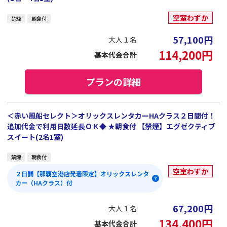
空室わずか
禁煙
朝食付
57,100
円
大人１名
114,200
円
基本代金合計
プランの詳細
＜赤い風船セレクト＞オリックスレンタカーHAクラス２日間付！
追加代金で利用日数延長ＯＫ◆ ★朝食付 【禁煙】エグゼクティブ
スイート(2名1室)
禁煙
朝食付
空室わずか
２日間【那覇空港店発着限定】オリックスレンタ
カー（HAクラス）付
67,200
円
大人１名
134,400
円
基本代金合計