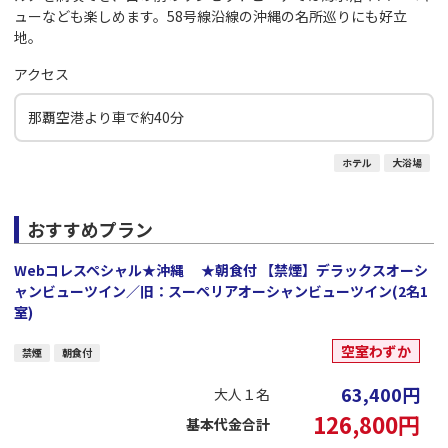
ューなども楽しめます。58号線沿線の沖縄の名所巡りにも好立
地。
アクセス
那覇空港より車で約40分
ホテル
大浴場
おすすめプラン
Webコレスペシャル★沖縄 ★朝食付 【禁煙】デラックスオーシ
ャンビューツイン／旧：スーペリアオーシャンビューツイン(2名1
室)
空室わずか
禁煙
朝食付
63,400
円
大人１名
126,800
円
基本代金合計