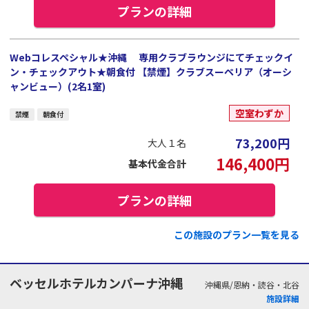
プランの詳細
Webコレスペシャル★沖縄 専用クラブラウンジにてチェックイ
ン・チェックアウト★朝食付 【禁煙】クラブスーペリア（オーシ
ャンビュー）(2名1室)
空室わずか
禁煙
朝食付
73,200
円
大人１名
146,400
円
基本代金合計
プランの詳細
この施設のプラン一覧を見る
ベッセルホテルカンパーナ沖縄
沖縄県/恩納・読谷・北谷
施設詳細