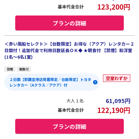
123,200
円
基本代金合計
プランの詳細
＜赤い風船セレクト＞【台数限定】お得な（アクア）レンタカー２
日間付！追加代金で利用日数延長ＯＫ◆ ★朝食付 【禁煙】和洋室
(1名～6名1室)
禁煙
朝食付
空室わずか
２日間【那覇空港店発着限定／台数限定】トヨタ
レンタカー（Aクラス／アクア）付
61,095
円
大人１名
122,190
円
基本代金合計
プランの詳細