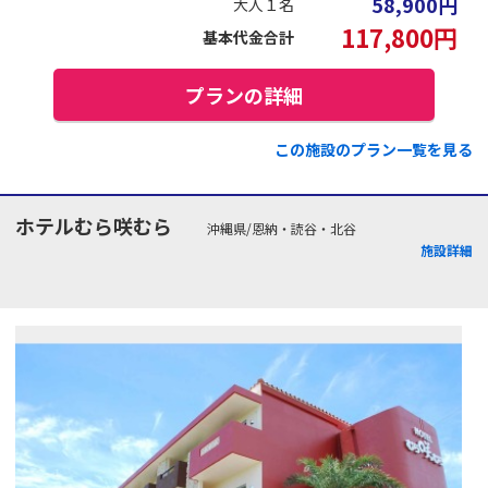
58,900
円
大人１名
117,800
円
基本代金合計
プランの詳細
この施設のプラン一覧を見る
ホテルむら咲むら
沖縄県/恩納・読谷・北谷
施設詳細