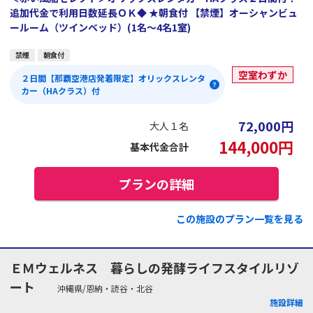
追加代金で利用日数延長ＯＫ◆ ★朝食付 【禁煙】オーシャンビュ
ールーム（ツインベッド）(1名～4名1室)
禁煙
朝食付
空室わずか
２日間【那覇空港店発着限定】オリックスレンタ
カー（HAクラス）付
72,000
円
大人１名
144,000
円
基本代金合計
プランの詳細
この施設のプラン一覧を見る
ＥＭウェルネス 暮らしの発酵ライフスタイルリゾ
ート
沖縄県/恩納・読谷・北谷
施設詳細