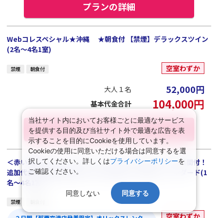
プランの詳細
Webコレスペシャル★沖縄 ★朝食付 【禁煙】デラックスツイン
(2名～4名1室)
空室わずか
禁煙
朝食付
52,000
円
大人１名
104,000
円
基本代金合計
当社サイト内においてお客様ごとに最適なサービス
プランの詳細
を提供する目的及び当社サイト外で最適な広告を表
示することを目的にCookieを使用しています。
Cookieの使用に同意いただける場合は同意するを選
択してください。詳しくは
プライバシーポリシー
を
＜赤い風船セレクト＞オリックスレンタカーHAクラス２日間付！
ご確認ください。
追加代金で利用日数延長ＯＫ◆ ★朝食付 【禁煙】スタンダード(1
名～4名1室)
同意しない
同意する
禁煙
朝食付
空室わずか
２日間【那覇空港店発着限定】オリックスレンタ