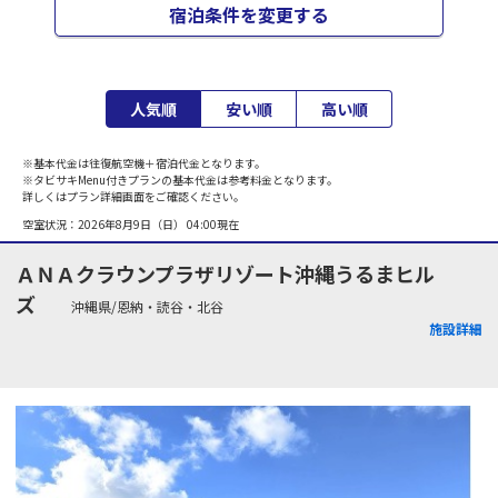
宿泊条件を変更する
人気順
安い順
高い順
※基本代金は往復航空機＋宿泊代金となります。
※タビサキMenu付きプランの基本代金は参考料金となります。
詳しくはプラン詳細画面をご確認ください。
空室状況：
2026年8月9日（日） 04:00
現在
ＡＮＡクラウンプラザリゾート沖縄うるまヒル
ズ
沖縄県/恩納・読谷・北谷
施設詳細