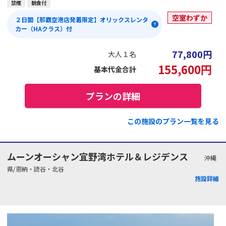
禁煙
朝食付
空室わずか
２日間【那覇空港店発着限定】オリックスレンタ
カー（HAクラス）付
77,800
円
大人１名
155,600
円
基本代金合計
プランの詳細
この施設のプラン一覧を見る
ムーンオーシャン宜野湾ホテル＆レジデンス
沖縄
県/恩納・読谷・北谷
施設詳細