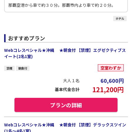
那覇空港から車で約３０分。那覇市内より車で約２０分。
ホテル
おすすめプラン
Webコレスペシャル★沖縄 ★朝食付 【禁煙】エグゼクティブス
イート(2名1室)
空室わずか
禁煙
朝食付
60,600
円
大人１名
121,200
円
基本代金合計
プランの詳細
Webコレスペシャル★沖縄 ★朝食付 【禁煙】デラックスツイン
(1名～4名1室)