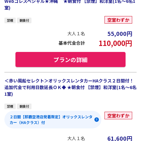
Webコレスペシャル★沖縄 ★朝食付 【禁煙】和洋室(1名～6名1
室)
空室わずか
禁煙
朝食付
55,000
円
大人１名
110,000
円
基本代金合計
プランの詳細
＜赤い風船セレクト＞オリックスレンタカーHAクラス２日間付！
追加代金で利用日数延長ＯＫ◆ ★朝食付 【禁煙】和洋室(1名～6名
1室)
禁煙
朝食付
空室わずか
２日間【那覇空港店発着限定】オリックスレンタ
カー（HAクラス）付
61,600
円
大人１名