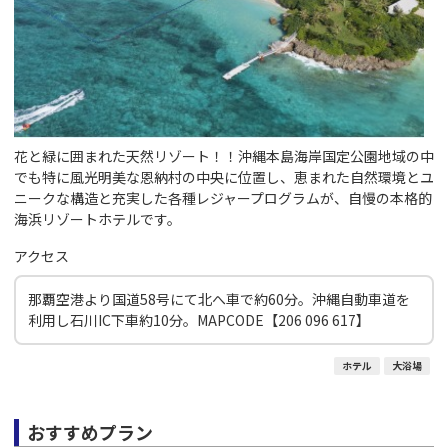
花と緑に囲まれた天然リゾート！！沖縄本島海岸国定公園地域の中
でも特に風光明美な恩納村の中央に位置し、恵まれた自然環境とユ
ニークな構造と充実した各種レジャープログラムが、自慢の本格的
海浜リゾートホテルです。
アクセス
那覇空港より国道58号にて北へ車で約60分。沖縄自動車道を
利用し石川IC下車約10分。MAPCODE【206 096 617】
ホテル
大浴場
おすすめプラン