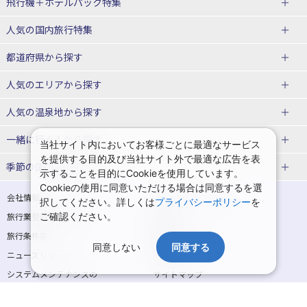
飛行機＋ホテルパック特集
赤い風船ダイナミックパッケージ
ＪＡＬで行く飛行機+ホテルパック
人気の国内旅行特集
（飛行機+ホテルパック）
東京ディズニーリゾート®への旅
ユニバーサル・スタジオ・ジャパ
都道府県から探す
ＡＮＡで行く飛行機+ホテルパック
出張パック
ンへの旅
人気のエリアから探す
温泉旅行
日帰り旅行
北海道旅行・ツアー
人気の温泉地から探す
東北
函館旅行
札幌旅行
北海道
一緒に行く人から探す
当社サイト内においてお客様ごとに最適なサービス
を提供する目的及び当社サイト外で最適な広告を表
青森旅行・ツアー
岩手旅行・ツアー
湯の川温泉(北海道)
定山渓温泉(北海道)
一人旅 国内版
家族・子連れ旅行 国内版
季節の国内旅行特集
示することを目的にCookieを使用しています。
宮城旅行・ツアー
秋田旅行・ツアー
仙台旅行
Cookieの使用に同意いただける場合は同意するを選
十勝川温泉(北海道)
阿寒湖温泉(北海道)
カップル・夫婦旅行 国内版
女子旅 国内版
桜・お花見特集
ゴールデンウィーク（GW）の国内
会社情報
プライバシーポリシー
択してください。詳しくは
プライバシーポリシー
を
旅行
山形旅行・ツアー
福島旅行・ツアー
洞爺湖温泉(北海道)
川湯温泉(北海道)
卒業旅行・学生旅行 国内版
旅行業登録票・約款
ご確認ください。
規約集
夏休み・お盆の国内旅行
7月の国内旅行
関東
旅行条件書
商標について
那須旅行
日光旅行
層雲峡温泉(北海道)
知床温泉(北海道)
同意しない
同意する
ニュースリリース
採用情報
8月の国内旅行
9月の国内旅行
東京旅行・ツアー
神奈川旅行・ツアー
小笠原旅行
大島旅行
東北
システムメンテナンスの
サイトマップ
10月の国内旅行
11月の国内旅行
埼玉旅行・ツアー
千葉旅行・ツアー
お知らせ
神津島旅行
青ヶ島旅行
花巻温泉(岩手)
蔵王温泉(山形)