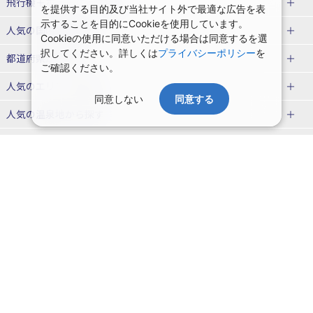
飛行機＋ホテルパック特集
を提供する目的及び当社サイト外で最適な広告を表
示することを目的にCookieを使用しています。
赤い風船ダイナミックパッケージ
ＪＡＬで行く飛行機+ホテルパック
人気の国内旅行特集
Cookieの使用に同意いただける場合は同意するを選
（飛行機+ホテルパック）
択してください。詳しくは
プライバシーポリシー
を
東京ディズニーリゾート®への旅
ユニバーサル・スタジオ・ジャパ
都道府県から探す
ご確認ください。
ＡＮＡで行く飛行機+ホテルパック
出張パック
ンへの旅
人気のエリアから探す
温泉旅行
日帰り旅行
同意しない
同意する
北海道旅行・ツアー
人気の温泉地から探す
東北
函館旅行
札幌旅行
北海道
一緒に行く人から探す
青森旅行・ツアー
岩手旅行・ツアー
湯の川温泉(北海道)
定山渓温泉(北海道)
一人旅 国内版
家族・子連れ旅行 国内版
季節の国内旅行特集
宮城旅行・ツアー
秋田旅行・ツアー
仙台旅行
十勝川温泉(北海道)
阿寒湖温泉(北海道)
カップル・夫婦旅行 国内版
女子旅 国内版
桜・お花見特集
ゴールデンウィーク（GW）の国内
会社情報
プライバシーポリシー
旅行
山形旅行・ツアー
福島旅行・ツアー
洞爺湖温泉(北海道)
川湯温泉(北海道)
卒業旅行・学生旅行 国内版
旅行業登録票・約款
規約集
夏休み・お盆の国内旅行
7月の国内旅行
関東
旅行条件書
商標について
那須旅行
日光旅行
層雲峡温泉(北海道)
知床温泉(北海道)
ニュースリリース
採用情報
8月の国内旅行
9月の国内旅行
東京旅行・ツアー
神奈川旅行・ツアー
小笠原旅行
大島旅行
東北
システムメンテナンスの
サイトマップ
10月の国内旅行
11月の国内旅行
埼玉旅行・ツアー
千葉旅行・ツアー
お知らせ
神津島旅行
青ヶ島旅行
花巻温泉(岩手)
蔵王温泉(山形)