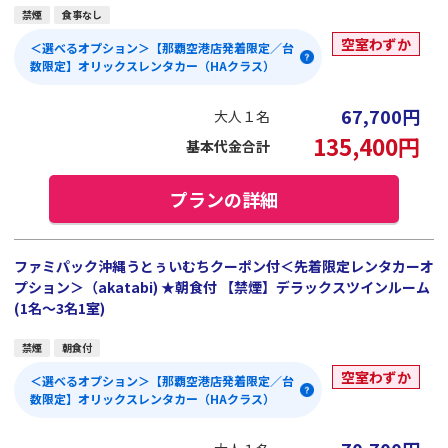
禁煙
食事なし
空室わずか
＜選べるオプション＞【那覇空港店発着限定／台
数限定】オリックスレンタカー（HAクラス）
67,700
円
大人１名
135,400
円
基本代金合計
プランの詳細
ファミパック沖縄うとぅいむちクーポン付＜先着限定レンタカーオ
プション＞（akatabi) ★朝食付 【禁煙】デラックスツインルーム
(1名～3名1室)
禁煙
朝食付
空室わずか
＜選べるオプション＞【那覇空港店発着限定／台
数限定】オリックスレンタカー（HAクラス）