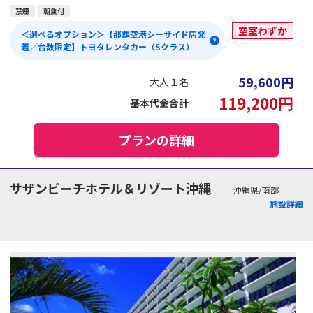
禁煙
朝食付
空室わずか
＜選べるオプション＞【那覇空港シーサイド店発
着／台数限定】トヨタレンタカー（Sクラス）
59,600
円
大人１名
119,200
円
基本代金合計
プランの詳細
サザンビーチホテル＆リゾート沖縄
沖縄県/南部
施設詳細