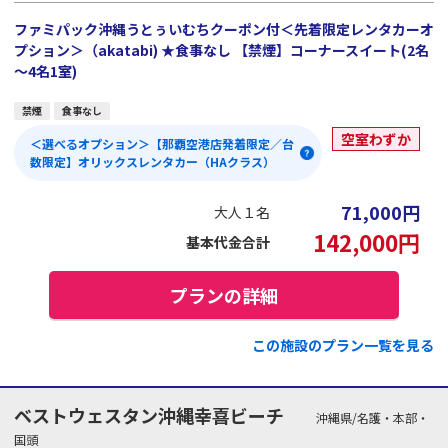
ファミパック沖縄うとぅいむちクーポン付＜先着限定レンタカーオ
プション＞（akatabi) ★食事なし 【禁煙】コーナースイート(2名
～4名1室)
禁煙
食事なし
空室わずか
＜選べるオプション＞【那覇空港店発着限定／台
数限定】オリックスレンタカー（HAクラス）
71,000
円
大人１名
142,000
円
基本代金合計
プランの詳細
この施設のプラン一覧を見る
ベストウェスタン沖縄幸喜ビーチ
沖縄県/名護・本部・
国頭