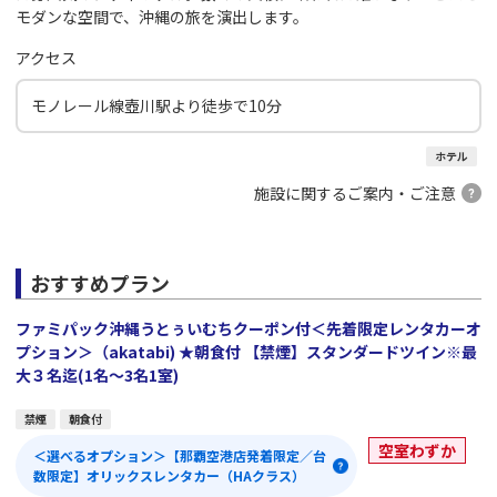
モダンな空間で、沖縄の旅を演出します。
アクセス
モノレール線壺川駅より徒歩で10分
ホテル
施設に関するご案内・ご注意
おすすめプラン
ファミパック沖縄うとぅいむちクーポン付＜先着限定レンタカーオ
プション＞（akatabi) ★朝食付 【禁煙】スタンダードツイン※最
大３名迄(1名～3名1室)
禁煙
朝食付
空室わずか
＜選べるオプション＞【那覇空港店発着限定／台
数限定】オリックスレンタカー（HAクラス）