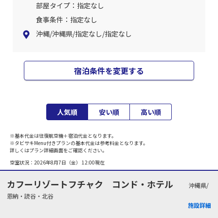
部屋タイプ：指定なし
食事条件：指定なし
沖縄/沖縄県/指定なし/指定なし
宿泊条件を変更する
人気順
安い順
高い順
※基本代金は往復航空機＋宿泊代金となります。
※タビサキMenu付きプランの基本代金は参考料金となります。
詳しくはプラン詳細画面をご確認ください。
空室状況：
2026年8月7日（金） 12:00
現在
カフーリゾートフチャク コンド・ホテル
沖縄県/
恩納・読谷・北谷
施設詳細