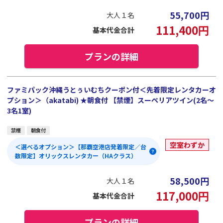
55,700
円
大人１名
111,400
円
基本代金合計
プランの詳細
ファミパック沖縄うとぅいむちクーポン付＜先着限定レンタカーオ
プション＞（akatabi) ★朝食付 【禁煙】スーペリアツイン(2名～
3名1室)
禁煙
朝食付
空室わずか
＜選べるオプション＞【那覇空港店発着限定／台
数限定】オリックスレンタカー（HAクラス）
58,500
円
大人１名
117,000
円
基本代金合計
プランの詳細