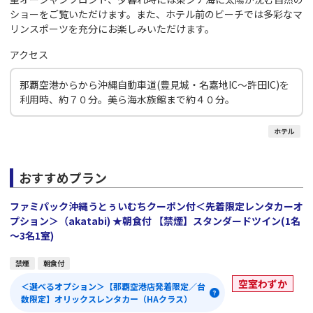
ショーをご覧いただけます。また、ホテル前のビーチでは多彩なマ
リンスポーツを充分にお楽しみいただけます。
アクセス
那覇空港からから沖縄自動車道(豊見城・名嘉地IC～許田IC)を
利用時、約７０分。美ら海水族館まで約４０分。
ホテル
おすすめプラン
ファミパック沖縄うとぅいむちクーポン付＜先着限定レンタカーオ
プション＞（akatabi) ★朝食付 【禁煙】スタンダードツイン(1名
～3名1室)
禁煙
朝食付
空室わずか
＜選べるオプション＞【那覇空港店発着限定／台
数限定】オリックスレンタカー（HAクラス）