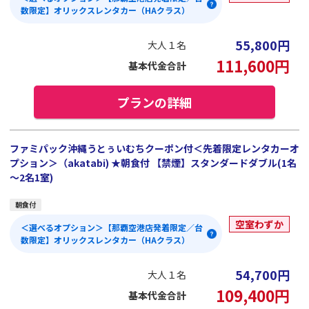
数限定】オリックスレンタカー（HAクラス）
55,800
円
大人１名
111,600
円
基本代金合計
プランの詳細
ファミパック沖縄うとぅいむちクーポン付＜先着限定レンタカーオ
プション＞（akatabi) ★朝食付 【禁煙】スタンダードダブル(1名
～2名1室)
朝食付
空室わずか
＜選べるオプション＞【那覇空港店発着限定／台
数限定】オリックスレンタカー（HAクラス）
54,700
円
大人１名
109,400
円
基本代金合計