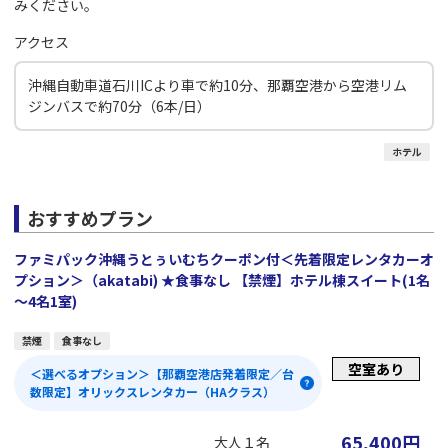
みください。
アクセス
沖縄自動車道石川ICより車で約10分、那覇空港から空港リム
ジンバスで約70分（6本/日）
ホテル
おすすめプラン
ファミパック沖縄うとぅいむちクーポン付＜先着限定レンタカーオ
プション＞（akatabi) ★食事なし 【禁煙】ホテル棟スイート(1名
～4名1室)
禁煙
食事なし
空室あり
＜選べるオプション＞【那覇空港店発着限定／台
数限定】オリックスレンタカー（HAクラス）
65,400
円
大人１名