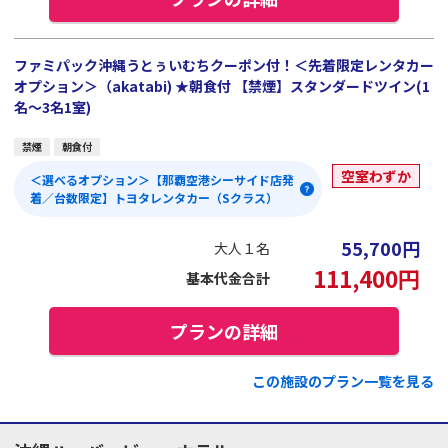
ファミパック沖縄うとぅいむちクーポン付！＜先着限定レンタカー
オプション＞（akatabi) ★朝食付 【禁煙】スタンダードツイン(1
名～3名1室)
禁煙
朝食付
空室わずか
＜選べるオプション＞【那覇空港シーサイド店発
着／台数限定】トヨタレンタカー（Sクラス）
55,700
円
大人１名
111,400
円
基本代金合計
プランの詳細
この施設のプラン一覧を見る