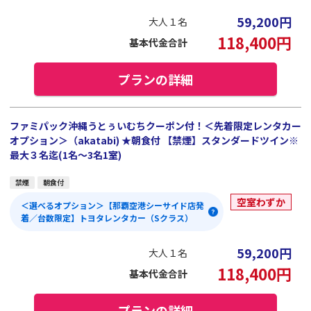
59,200
円
大人１名
118,400
円
基本代金合計
プランの詳細
ファミパック沖縄うとぅいむちクーポン付！＜先着限定レンタカー
オプション＞（akatabi) ★朝食付 【禁煙】スタンダードツイン※
最大３名迄(1名～3名1室)
禁煙
朝食付
空室わずか
＜選べるオプション＞【那覇空港シーサイド店発
着／台数限定】トヨタレンタカー（Sクラス）
59,200
円
大人１名
118,400
円
基本代金合計
プランの詳細