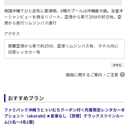
南国沖縄でひと足先に夏満喫。6種のプールは沖縄最大級。全室オ
ーシャンビューを誇るリゾート。空港から車で20分の好立地。空
港から直行リムジンバス運行
アクセス
那覇空港から車で約20分、空港リムジンバス有、 ホテル内に
日産レンタカー有
ホテル
施設に関するご案内・ご注意
おすすめプラン
ファミパック沖縄うとぅいむちクーポン付＜先着限定レンタカーオ
プション＞（akatabi) ★食事なし 【禁煙】デラックスツインルー
ム(1名～3名1室)