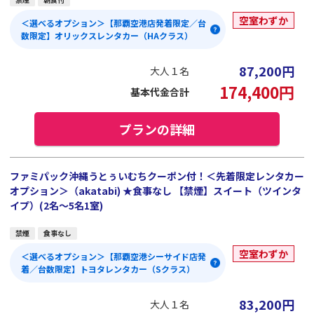
空室わずか
＜選べるオプション＞【那覇空港店発着限定／台
数限定】オリックスレンタカー（HAクラス）
87,200
円
大人１名
174,400
円
基本代金合計
プランの詳細
ファミパック沖縄うとぅいむちクーポン付！＜先着限定レンタカー
オプション＞（akatabi) ★食事なし 【禁煙】スイート（ツインタ
イプ）(2名～5名1室)
禁煙
食事なし
空室わずか
＜選べるオプション＞【那覇空港シーサイド店発
着／台数限定】トヨタレンタカー（Sクラス）
83,200
円
大人１名