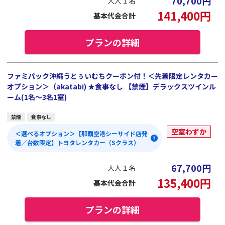
70,700
円
大人１名
141,400
円
基本代金合計
プランの詳細
ファミパック沖縄うとぅいむちクーポン付！＜先着限定レンタカー
オプション＞（akatabi) ★食事なし 【禁煙】デラックスツインル
ーム(1名～3名1室)
禁煙
食事なし
空室わずか
＜選べるオプション＞【那覇空港シーサイド店発
着／台数限定】トヨタレンタカー（Sクラス）
67,700
円
大人１名
135,400
円
基本代金合計
プランの詳細