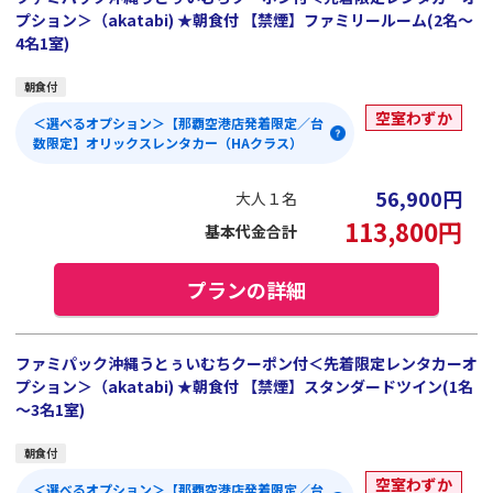
プション＞（akatabi) ★朝食付 【禁煙】ファミリールーム(2名～
4名1室)
朝食付
空室わずか
＜選べるオプション＞【那覇空港店発着限定／台
数限定】オリックスレンタカー（HAクラス）
56,900
円
大人１名
113,800
円
基本代金合計
プランの詳細
ファミパック沖縄うとぅいむちクーポン付＜先着限定レンタカーオ
プション＞（akatabi) ★朝食付 【禁煙】スタンダードツイン(1名
～3名1室)
朝食付
空室わずか
＜選べるオプション＞【那覇空港店発着限定／台