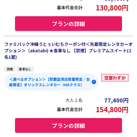
130,800
円
基本代金合計
プランの詳細
ファミパック沖縄うとぅいむちクーポン付＜先着限定レンタカーオ
プション＞（akatabi) ★食事なし 【禁煙】プレミアムスイート(2
名1室)
禁煙
食事なし
空室わずか
＜選べるオプション＞【那覇空港店発着限定／台
数限定】オリックスレンタカー（HAクラス）
77,400
円
大人１名
154,800
円
基本代金合計
プランの詳細