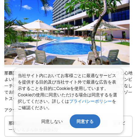
那覇空港から車で約２０分のダイレクトリゾート。ゆったりと心地
当社サイト内においてお客様ごとに最適なサービス
よい懐かしい空気感と、青く澄んだ大らかな海に抱かれるサザンビ
を提供する目的及び当社サイト外で最適な広告を表
ーチホテル＆リゾート沖縄は、充実した設備と細やかなおもてなし
示することを目的にCookieを使用しています。
でお客様をお迎え致します。優雅な時の流れのなか、上質なリゾー
Cookieの使用に同意いただける場合は同意するを選
トステイをお楽しみください。
択してください。詳しくは
プライバシーポリシー
を
ご確認ください。
アクセス
同意しない
同意する
那覇空港から車で約20分 国際通りから車で約30分 美々ビ
ーチいとまんから徒歩1分