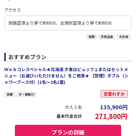
アクセス
釧路空港より車で約60分、女満別空港より車で約60分
旅館
天然温泉
大浴場
おすすめプラン
Ｗｅｂコレスペシャル★北海道 夕食はビュッフェまたはセットメ
ニュー（お選びいただけません）をご用意★ 【禁煙】ダブル（シ
ャワーブース付）(1名～2名1室)
空室わずか
禁煙
夕・朝食付
135,900
円
大人１名
271,800
円
基本代金合計
プランの詳細