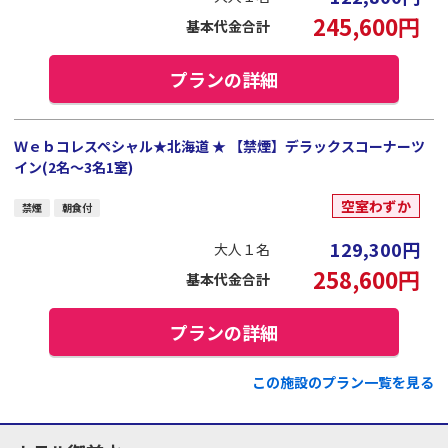
245,600
円
基本代金合計
プランの詳細
Ｗｅｂコレスペシャル★北海道 ★ 【禁煙】デラックスコーナーツ
イン(2名～3名1室)
空室わずか
禁煙
朝食付
129,300
円
大人１名
258,600
円
基本代金合計
プランの詳細
この施設のプラン一覧を見る