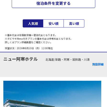
宿泊条件を変更する
人気順
安い順
高い順
※基本代金は往復航空機＋宿泊代金となります。
※タビサキMenu付きプランの基本代金は参考料金となります。
詳しくはプラン詳細画面をご確認ください。
空室状況：
2026年8月10日（月） 12:00
現在
ニュー阿寒ホテル
北海道/釧路・阿寒・屈斜路・川湯
施設詳細