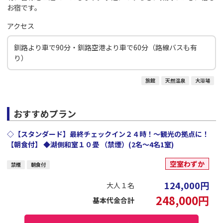
お宿です。
アクセス
釧路より車で90分・釧路空港より車で60分（路線バスも有
り）
旅館
天然温泉
大浴場
おすすめプラン
◇【スタンダード】最終チェックイン２４時！～観光の拠点に！
【朝食付】 ◆湖側和室１０畳 （禁煙）(2名～4名1室)
空室わずか
禁煙
朝食付
124,000
円
大人１名
248,000
円
基本代金合計