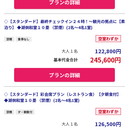
プランの詳細
◇【スタンダード】最終チェックイン２４時！～観光の拠点に【素
泊り】 ◆湖側和室１０畳 （禁煙）(2名～4名1室)
空室わずか
禁煙
食事なし
122,800
円
大人１名
245,600
円
基本代金合計
プランの詳細
◇【スタンダード】彩会席プラン（レストラン食）【夕朝食付】
◆湖側和室１０畳 （禁煙）(2名～4名1室)
空室わずか
禁煙
夕・朝食付
126,500
円
大人１名