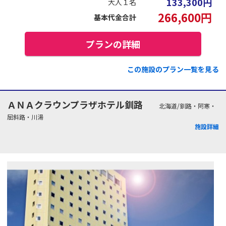
133,300
円
大人１名
266,600
円
基本代金合計
プランの詳細
この施設のプラン一覧を見る
ＡＮＡクラウンプラザホテル釧路
北海道/釧路・阿寒・
屈斜路・川湯
施設詳細