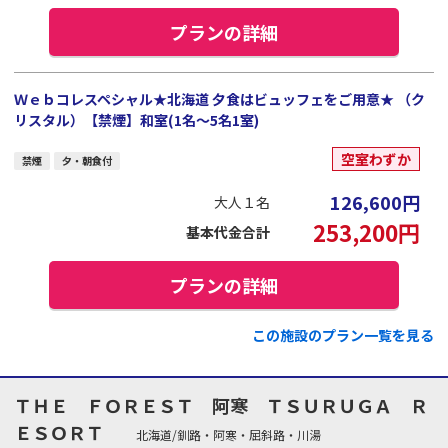
プランの詳細
Ｗｅｂコレスペシャル★北海道 夕食はビュッフェをご用意★ （ク
リスタル）【禁煙】和室(1名～5名1室)
空室わずか
禁煙
夕・朝食付
126,600
円
大人１名
253,200
円
基本代金合計
プランの詳細
この施設のプラン一覧を見る
ＴＨＥ ＦＯＲＥＳＴ 阿寒 ＴＳＵＲＵＧＡ Ｒ
ＥＳＯＲＴ
北海道/釧路・阿寒・屈斜路・川湯