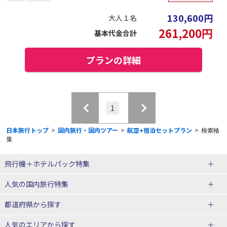
130,600
円
大人１名
261,200
円
基本代金合計
プランの詳細
1
日本旅行トップ
>
国内旅行・国内ツアー
>
航空+宿泊セットプラン
>
検索結
果
飛行機＋ホテルパック特集
赤い風船ダイナミックパッケージ
ＪＡＬで行く飛行機+ホテルパック
人気の国内旅行特集
（飛行機+ホテルパック）
東京ディズニーリゾート®への旅
ユニバーサル・スタジオ・ジャパ
都道府県から探す
ＡＮＡで行く飛行機+ホテルパック
出張パック
ンへの旅
人気のエリアから探す