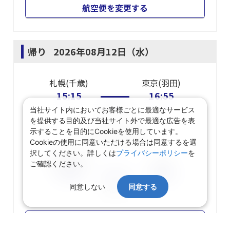
航空便を変更する
帰り
2026年08月12日（水）
札幌(千歳)
東京(羽田)
15:15
16:55
当社サイト内においてお客様ごとに最適なサービス
JAL514
を提供する目的及び当社サイト外で最適な広告を表
示することを目的にCookieを使用しています。
東京(羽田)
乗り継ぎ
Cookieの使用に同意いただける場合は同意するを選
択してください。詳しくは
プライバシーポリシー
を
東京(羽田)
小松
ご確認ください。
19:00
20:00
同意しない
同意する
JAL191
航空便を変更する