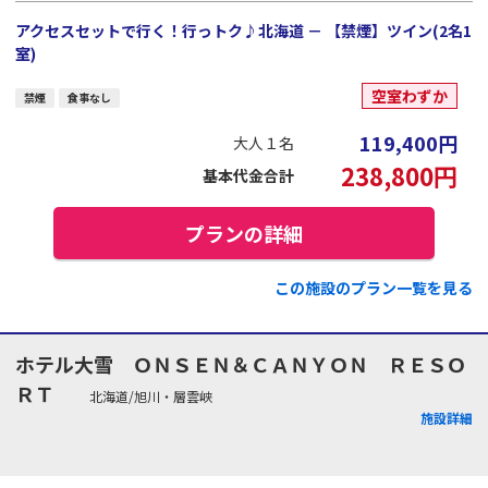
アクセスセットで行く！行っトク♪北海道 － 【禁煙】ツイン(2名1
室)
空室わずか
禁煙
食事なし
119,400
円
大人１名
238,800
円
基本代金合計
プランの詳細
この施設のプラン一覧を見る
ホテル大雪 ＯＮＳＥＮ＆ＣＡＮＹＯＮ ＲＥＳＯ
ＲＴ
北海道/旭川・層雲峡
施設詳細