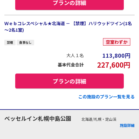
プランの詳細
Ｗｅｂコレスペシャル★北海道 － 【禁煙】ハリウッドツイン(1名
～2名1室)
空室わずか
禁煙
食事なし
113,800
円
大人１名
227,600
円
基本代金合計
プランの詳細
この施設のプラン一覧を見る
ベッセルイン札幌中島公園
北海道/札幌・定山渓
施設詳細