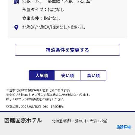
泊数：1泊
部屋数・人数：2名1室
部屋タイプ：指定なし
食事条件：指定なし
北海道/北海道/指定なし/指定なし
宿泊条件を変更する
人気順
安い順
高い順
※基本代金は往復航空機＋宿泊代金となります。
※タビサキMenu付きプランの基本代金は参考料金となります。
詳しくはプラン詳細画面をご確認ください。
空室状況：
2026年8月8日（土） 12:00
現在
函館国際ホテル
北海道/函館・湯の川・大沼・松前
施設詳細