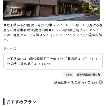
◆地下鉄 中島公園駅～徒歩3分◆シングル19㎡～ゆったり寛げる客
室をご用意◆最大5名迄宿泊可◆19～20階の最上階プレミアムフロ
アは、客室アメニティ等スタイリッシュでワンランク上の空間を演
出。
アクセス
地下鉄南北線中島公園駅下車徒歩３分 JR札幌駅より車で１０
分 道央道北広島ICより３０分
ホテル
最寄り駅徒歩5分以内
施設に関するご案内・ご注意
おすすめプラン