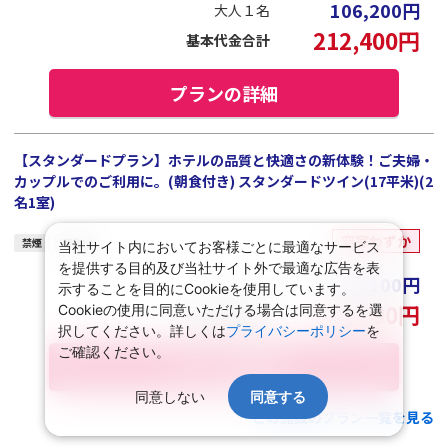
106,200
円
大人１名
212,400
円
基本代金合計
プランの詳細
【スタンダードプラン】ホテルの品質と快適さの新体験！ご夫婦・
カップルでのご利用に。(朝食付き) スタンダードツイン(17平米)(2
名1室)
空室わずか
禁煙
朝食付
当社サイト内においてお客様ごとに最適なサービス
を提供する目的及び当社サイト外で最適な広告を表
108,100
円
大人１名
示することを目的にCookieを使用しています。
216,200
円
Cookieの使用に同意いただける場合は同意するを選
基本代金合計
択してください。詳しくは
プライバシーポリシー
を
ご確認ください。
プランの詳細
同意しない
同意する
この施設のプラン一覧を見る