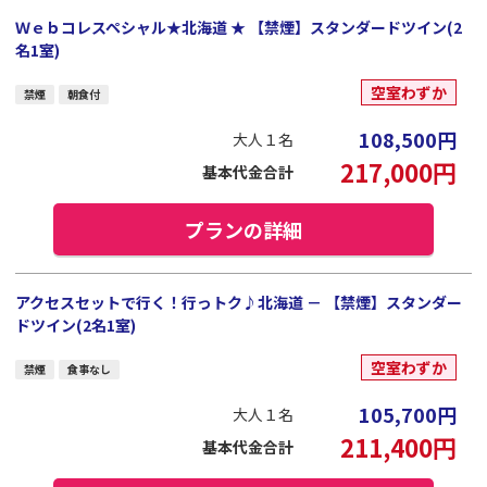
Ｗｅｂコレスペシャル★北海道 ★ 【禁煙】スタンダードツイン(2
名1室)
空室わずか
禁煙
朝食付
108,500
円
大人１名
217,000
円
基本代金合計
プランの詳細
アクセスセットで行く！行っトク♪北海道 － 【禁煙】スタンダー
ドツイン(2名1室)
空室わずか
禁煙
食事なし
105,700
円
大人１名
211,400
円
基本代金合計