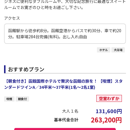
ジネスに便利なダブルルームや、大切な記念旅行に最適なスイート
ルームでお寛ぎのひと時をお過ごし下さい。
アクセス
函館駅から徒歩約8分。函館空港からバスで約30分、車で約20
分。駐車場284台完備(有料)。出し入れ自由
ホテル
大浴場
おすすめプラン
【朝食付き】函館国際ホテルで贅沢な函館の旅を！ 【喫煙】スタ
ンダードツインA／34平米～37平米(1名～2名1室)
空室わずか
喫煙
朝食付
131,600
円
大人１名
263,200
円
基本代金合計