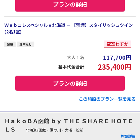
プランの詳細
Ｗｅｂコレスペシャル★北海道 － 【禁煙】スタイリッシュツイン
(2名1室)
空室わずか
禁煙
食事なし
117,700
円
大人１名
235,400
円
基本代金合計
プランの詳細
この施設のプラン一覧を見る
ＨａｋｏＢＡ函館 ｂｙ ＴＨＥ ＳＨＡＲＥ ＨＯＴＥ
ＬＳ
北海道/函館・湯の川・大沼・松前
施設詳細