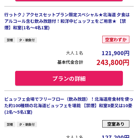
行っトク♪アクセスセットプラン限定スペシャル★北海道 夕食は
アルコール含む飲み放題付！和洋中ビュッフェをご用意★ 【禁
煙】和室(1名～4名1室)
空室わずか
禁煙
夕・朝食付
121,900
円
大人１名
243,800
円
基本代金合計
プランの詳細
ビュッフェ会場でフリーフロー（飲み放題）！北海道産食材を使っ
た約100種類の北海道ビュッフェを堪能 【禁煙】和室8畳又は10畳
(2名～5名1室)
空室あり
禁煙
夕・朝食付
127,200
円
大人１名