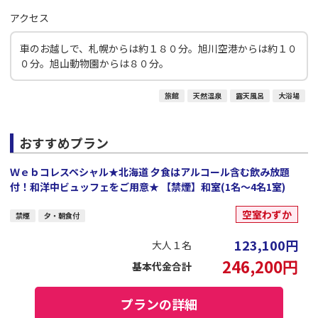
アクセス
車のお越しで、札幌からは約１８０分。旭川空港からは約１０
０分。旭山動物園からは８０分。
旅館
天然温泉
露天風呂
大浴場
おすすめプラン
Ｗｅｂコレスペシャル★北海道 夕食はアルコール含む飲み放題
付！和洋中ビュッフェをご用意★ 【禁煙】和室(1名～4名1室)
空室わずか
禁煙
夕・朝食付
123,100
円
大人１名
246,200
円
基本代金合計
プランの詳細