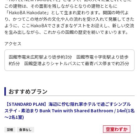
この建物は、その面影を残しながらとなりの建物とともに
「HakoBA Hakodate」として生まれ変わります。開国の時代よ
り、かつてこの地が外の文化や人の流れを受け入れて発展してきた
ように、ここHakoBAでさまざまなゲストをお迎えし、新しい交流
を生み出しながら、これからの函館の歴史を紡いでまいります。
アクセス
函館市電末広町駅より徒歩約3分 函館市電十字街駅より徒歩
約5分 函館空港よりシャトルバスにて最寄バス停まで約25分
おすすめプラン
【STANDARD PLAN】海辺に佇む隠れ家ホテルで過ごすシンプル
ステイ - 素泊まり Bunk Twin with Shared Bathroom / 14㎡(1名
～2名1室)
空室わずか
禁煙
食事なし