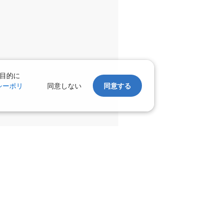
千歳)
大阪(伊丹)
○
+
800
円
:00
13:55
千歳)
大阪(伊丹)
○
+
37,700
円
:05
14:00
目的に
シーポリ
同意しない
同意する
○
利用する
+
10,500
円
千歳)
大阪(伊丹)
○
+
3,000
円
:00
17:35
×
-
利用する
千歳)
大阪(伊丹)
○
+
800
円
:35
17:25