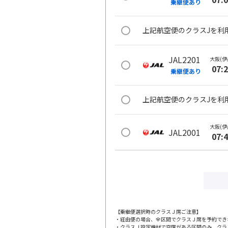
乗継便あり
上記航空便のクラスJを利
JAL2201
大阪(伊
07:
乗継便あり
上記航空便のクラスJを利
大阪(伊
JAL2001
07:
上記航空便のクラスJを利
JAL106
大阪(伊
08:
乗継便あり
【乗継便選択時のクラスＪ席ご注意】
・経由便の場合、全区間でクラスＪ席を予約でき
・クラスＪ設定機材で空席がある区間のみ、クラ