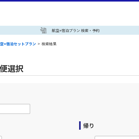
航空+宿泊プラン 検索・予約
空+宿泊セットプラン
>
検索結果
空便選択
帰り