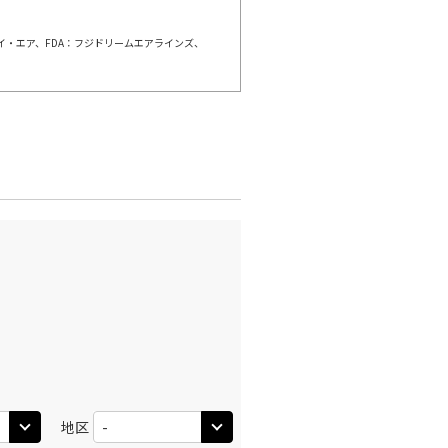
○
利用する
+
36,600
円
ェイ・エア、FDA：フジドリームエアラインズ、
千歳)
大阪(伊丹)
×
-
:00
10:50
×
-
利用する
千歳)
大阪(伊丹)
○
+
3,000
円
:45
13:35
○
利用する
+
36,600
円
千歳)
大阪(伊丹)
○
+
3,000
円
:50
14:35
○
利用する
+
19,600
円
地区