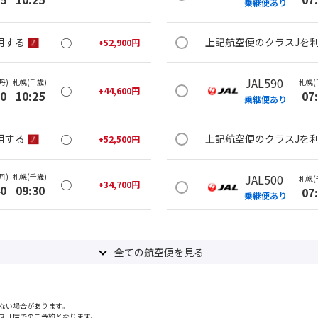
乗継便あり
○
用する
上記航空便のクラスJを
+
52,900
円
JAL590
丹)
札幌(千歳)
札幌(
○
+
44,600
円
20
10:25
07
乗継便あり
○
用する
上記航空便のクラスJを
+
52,500
円
丹)
札幌(千歳)
JAL500
札幌(
○
+
34,700
円
40
09:30
07
乗継便あり
×
-
用する
上記航空便のクラスJを
全ての航空便を見る
丹)
札幌(千歳)
JAL502
札幌(
○
+
27,300
円
25
11:50
08
乗継便あり
ない場合があります。
スＪ席でのご予約となります。