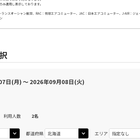
×
-
用する
のみ適用し表示しております。
上記航空便のクラスJを
日本トランスオーシャン航空、RAC：琉球エアコミューター、JAC：日本エアコミューター、J-AIR：ジ
ン
丹)
札幌(千歳)
札幌(
○
+
20,700
円
JAL2000
20
13:05
09
×
-
用する
上記航空便のクラスJを
選択
JAL504
丹)
札幌(千歳)
札幌(
○
+
44,600
円
00
13:55
09
乗継便あり
07日(月) 〜 2026年09月08日(火)
上記航空便のクラスJを
丹)
札幌(千歳)
○
+
14,100
円
25
15:05
JAL506
札幌(
10
○
用する
+
33,600
円
乗継便あり
利用人数
2
名
丹)
札幌(千歳)
上記航空便のクラスJを
×
-
都道府県
エリア
45
13:35