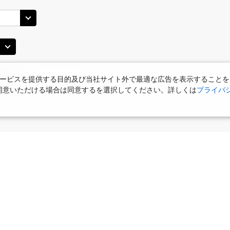
JAL2902
札幌(
×
-
用する
11
乗継便あり
丹)
札幌(千歳)
札幌(
○
+
10,100
円
JAL2004
25
16:00
12
ービスを提供する目的及び当社サイト外で最適な広告を表示することを
使用に同意いただける場合は同意するを選択してください。詳しくは
プライバ
○
用する
上記航空便のクラスJを
+
33,600
円
丹)
札幌(千歳)
JAL512
札幌(
○
+
34,700
円
45
14:30
14
乗継便あり
○
用する
+
51,900
円
上記航空便のクラスJを
食
お部屋で夕食
女性限定プラン
タビサキMenu
ー）付
丹)
札幌(千歳)
JAL2904
札幌(
○
+
2,000
円
25
17:00
14
乗継便あり
○
用する
+
33,600
円