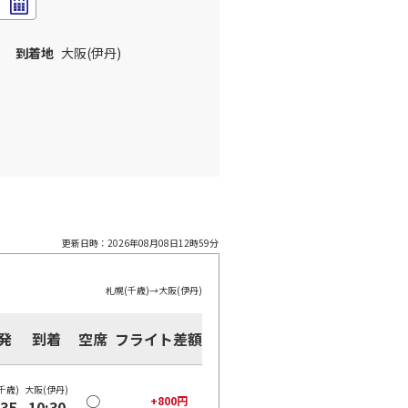
到着地
大阪(伊丹)
更新日時：
2026年08月08日12時59分
札幌(千歳)
→
大阪(伊丹)
発
到着
空席
フライト差額
千歳)
大阪(伊丹)
○
+
800
円
:35
10:30