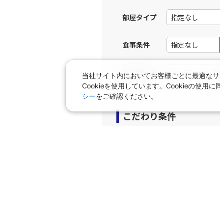
部屋タイプ
上記航空便のクラスJを利
食事条件
JAL116
大阪(伊
12:
乗継便あり
キーワード
当社サイト内においてお客様ごとに最適なサ
Cookieを使用しています。Cookieの
上記航空便のクラスJを利
シー
をご確認ください。
こだわり条件
JAL2007
大阪(伊
12:
J-AIR
運航
プラン
上記航空便のクラスJを利
早期申込プラン
個室
タビサキMenu（レンタカ
JAL118
大阪(伊
13:
乗継便あり
上記航空便のクラスJを利