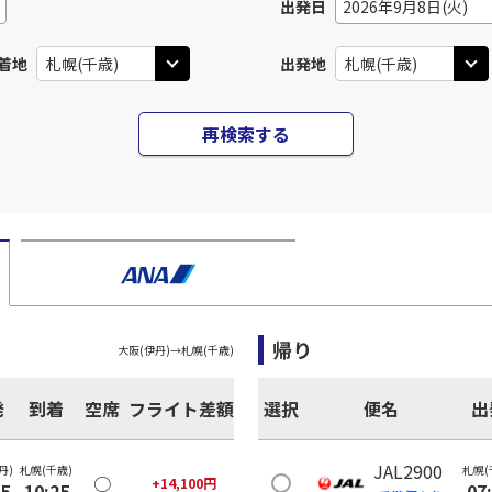
出発日
2026年9月8日(火)
着地
出発地
再検索する
帰り
大阪(伊丹)
→
札幌(千歳)
発
到着
空席
フライト差額
選択
便名
出
JAL2900
丹)
札幌(千歳)
札幌(
○
+
14,100
円
05
10:25
07