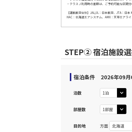
上記航空便のクラスJを利
・クラスＪ利用時の差額は、ご予約可能な区間分
【運航航空会社】JAL/JL：日本航空、JTA：
HAC：北海道エアシステム、AMX：天草エアライ
JAL110
大阪(伊
09:
乗継便あり
上記航空便のクラスJを利
STEP② 宿泊施設
JAL2205
大阪(伊
11:
乗継便あり
宿泊条件
2026年09月
JAL114
大阪(伊
11:
乗継便あり
泊数
上記航空便のクラスJを利
部屋数
大阪(伊
JAL2005
目的地
方面
11: